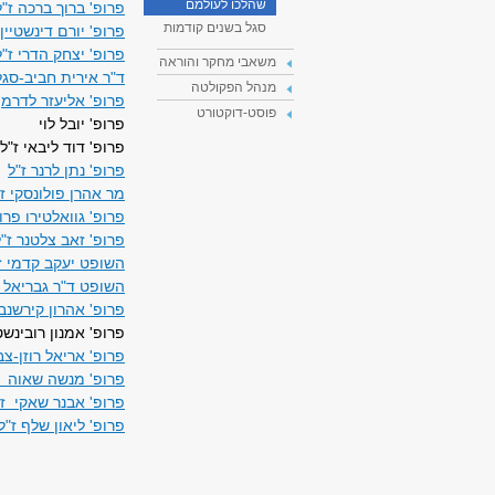
שהלכו לעולמם
פרופ' ברוך ברכה ז"ל
סגל בשנים קודמות
פרופ' יורם דינשטיין
פרופ' יצחק הדרי ז"
משאבי מחקר והוראה
ד"ר אירית חביב-סגל
מנהל הפקולטה
פרופ' אליעזר לדרמן
פוסט-דוקטורט
פרופ' יובל לוי
פרופ' דוד ליבאי ז"ל
פרופ' נתן לרנר
ז"ל
מר אהרן פולונסקי ז"
פרופ' גוואלטירו פרוקצ'יה ז
פרופ' זאב צלטנר ז"ל
השופט יעקב קדמי ז
השופט ד"ר גבריאל ק
פרופ' אהרון קירשנב
פרופ' אמנון רובינשטיין ז"ל 
פרופ' אריאל רוזן-צבי ז"ל,( 
פרופ' מנשה שאוה ז
פרופ' אבנר שאקי ז"
פרופ' ליאון שלף ז"ל