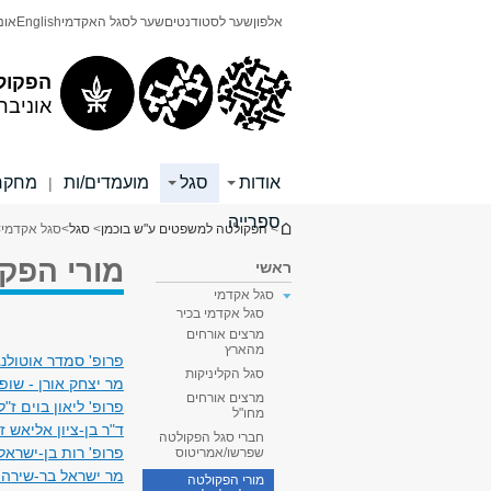
תוכן
תפריט
אלפון
שער לסטודנטים
שער לסגל האקדמי
English
אונ
עליון
ראשי
הפקול
אוניבר
אודות
סגל
מועמדים/ות
מחקר 
|
ספרייה
הינך נמצא כאן
>
הפקולטה למשפטים ע"ש בוכמן
>
סגל
>
סגל אקדמי
>
מורי הפק
ראשי
סגל אקדמי
סגל אקדמי בכיר
מרצים אורחים
מהארץ
פרופ' סמדר אוטולנגי
סגל הקליניקות
מר יצחק אורן - שופט
מרצים אורחים
פרופ' ליאון בוים ז"ל
מחו"ל
ד"ר בן-ציון אליאש ז
חברי סגל הפקולטה
פרופ' רות בן-ישראל ז"ל (דק
שפרשו/אמריטוס
מר ישראל בר-שירה 
מורי הפקולטה