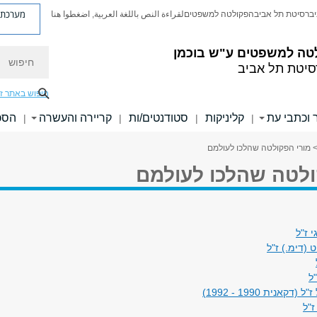
מערכת פ
יברסיטת תל אביב
הפקולטה למשפטים
لقراءة النص باللغة العربية, اضغطوا هنا
טה למשפטים ע"ש בוכמן
חיפוש
סיטת תל אביב
חיפוש באתר ז
וכתבי עת
קליניקות
סטודנטים/ות
קריירה והעשרה
הסכ
|
|
|
|
 מורי הפקולטה שהלכו לעולמם
ולטה שהלכו לעולמם
 ז"ל
 (דימ.) ז"ל
"ל
אנית 1990 - 1992)
ז"ל