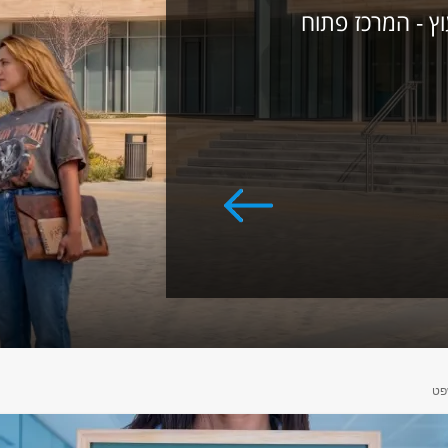
וץ - המרכז פתוח
פט