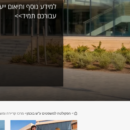
למידע נוסף ותיאום ייע
עבורכם תמיד>>
הינך נמצא כאן
>
הפקולטה למשפטים ע"ש בוכמן
> מרכז קריירה ומש