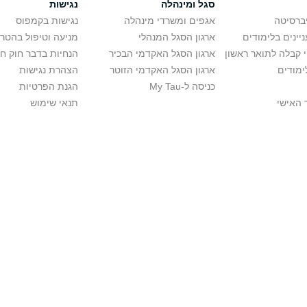
סגל ומינהלה
נגישות
יברסיטה
אגפים ומשרדי מינהלה
נגישות בקמפוס
יינים בלימודים
ארגון הסגל המנהלי
מניעה וטיפול בהטר
י קבלה לתואר ראשון
ארגון הסגל האקדמי הבכיר
הנחיות בדבר חוק ח
ימודים
ארגון הסגל האקדמי הזוטר
הצהרת נגישות
כניסה ל-My Tau
הגנת הפרטיות
 האישי
תנאי שימוש