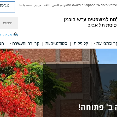
מערכת פ
יברסיטת תל אביב
הפקולטה למשפטים
لقراءة النص باللغة العربية, اضغطوا هنا
טה למשפטים ע"ש בוכמן
חיפוש
סיטת תל אביב
חיפוש באתר ז
 וכתבי עת
קליניקות
סטודנטים/ות
קריירה והעשרה
הס
|
|
|
|
ב' פתוחה!