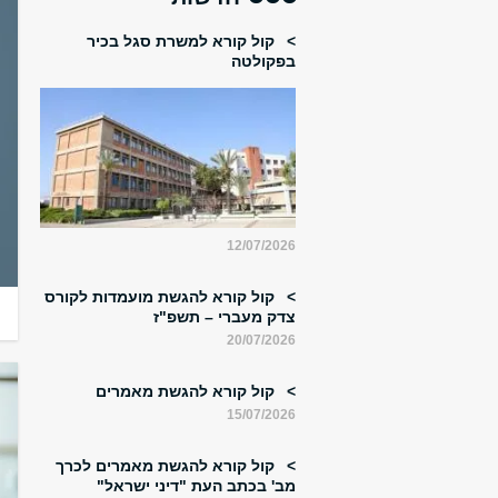
קול קורא למשרת סגל בכיר
בפקולטה
ההרשמה למסלול
במשפטים (LL.M) בעיצומה!
יש לך תואר ראשון במש
12/07/2026
להזניק את הקריירה ולי
קול קורא להגשת מועמדות לקורס
תחרותי>>
צדק מעברי – תשפ"ז
20/07/2026
קול קורא להגשת מאמרים
15/07/2026
קול קורא להגשת מאמרים לכרך
מב' בכתב העת "דיני ישראל"