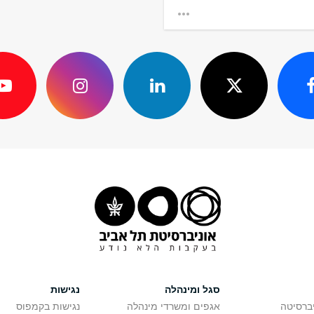
 נורת'ווסטרן
רי בשיתוף
'ווסטרן, שיקגו
20
סגל ומינהלה
נגישות
יברסיטה
אגפים ומשרדי מינהלה
נגישות בקמפוס