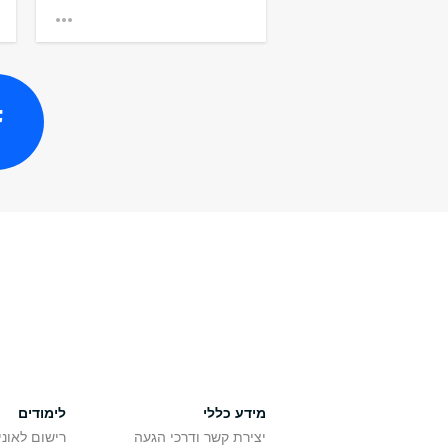
תוכנית תל אביב-
לתואר שני ציבו
אוניברסיטת נורת
מחזור חדש ייפתח במרץ 27
מידע כללי
לימודים
יצירת קשר ודרכי הגעה
רישום לאונ