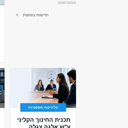
09/07/2026
חדשות נוספות
הידיעון החדש 
פורסם!
קליניקות משפטיות
לעיונכם.ן>>
תכנית החינוך הקליני
ע"ש אלגה צגלה