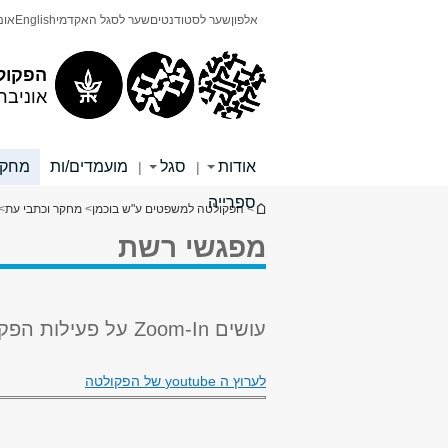
תוכן
תפריט
אלפון
שער לסטודנטים
שער לסגל האקדמי
English
אונ
עליון
ראשי
הפקול
אוניבר
אודות
סגל
מועמדים/ות
מחקר
|
|
ספרייה
הינך נמצא כאן
>
הפקולטה למשפטים ע"ש בוכמן
>
מחקר וכתבי עת
>
מפגשי רשת
עושים Zoom-In על פעילות הפקולטה
לערוץ ה youtube של הפקולטה