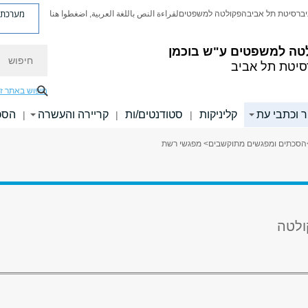
מערכת פ
יברסיטת תל אביב
הפקולטה למשפטים
لقراءة النص باللغة العربية, اضغطوا هنا
טה למשפטים ע"ש בוכמן
חיפוש
סיטת תל אביב
חיפוש באתר ז
 וכתבי עת
קליניקות
סטודנטים/ות
קריירה והעשרה
הסכ
|
|
|
הסכתים ומפגשים מתוקשבים
> מפגשי רשת