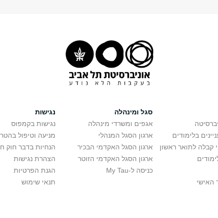
סגל ומינהלה
נגישות
יברסיטה
אגפים ומשרדי מינהלה
נגישות בקמפוס
יינים בלימודים
ארגון הסגל המנהלי
מניעה וטיפול בהטר
י קבלה לתואר ראשון
ארגון הסגל האקדמי הבכיר
הנחיות בדבר חוק ח
ימודים
ארגון הסגל האקדמי הזוטר
הצהרת נגישות
כניסה ל-My Tau
הגנת הפרטיות
 האישי
תנאי שימוש