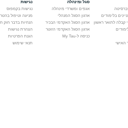
סגל ומינהלה
נגישות
יברסיטה
אגפים ומשרדי מינהלה
נגישות בקמפוס
יינים בלימודים
ארגון הסגל המנהלי
מניעה וטיפול בהטר
י קבלה לתואר ראשון
ארגון הסגל האקדמי הבכיר
הנחיות בדבר חוק ח
ימודים
ארגון הסגל האקדמי הזוטר
הצהרת נגישות
כניסה ל-My Tau
הגנת הפרטיות
 האישי
תנאי שימוש