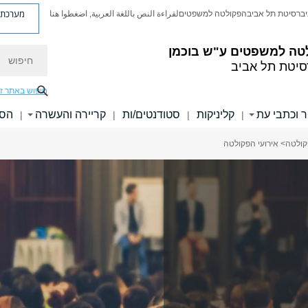
מערכת פ
יברסיטת תל אביב
הפקולטה למשפטים
لقراءة النص باللغة العربية, اضغطوا هنا
טה למשפטים ע"ש בוכמן
חיפוש
סיטת תל אביב
חיפוש באתר ז
 וכתבי עת
קליניקות
סטודנטים/ות
קריירה והעשרה
הסכ
|
|
|
|
קולטה
> אירועי הפקולטה