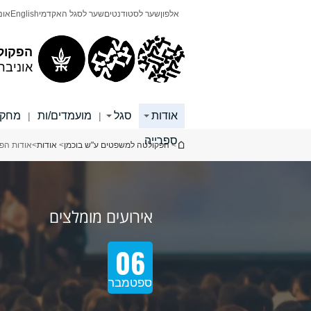
תוכן
תפריט
אלפון
שער לסטודנטים
שער לסגל האקדמי
English
אונ
עליון
ראשי
הפקול
אוניבר
אודות
סגל
מועמדים/ות
מחקר
|
|
ספרייה
הינך נמצא כאן
>
הפקולטה למשפטים ע"ש בוכמן
>
אודות
>
אודות הפ
אירועים מומלצים
06
ספטמבר