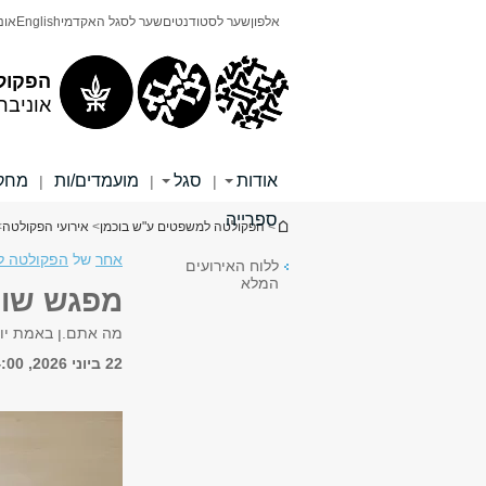
תוכן
תפריט
אלפון
שער לסטודנטים
שער לסגל האקדמי
English
אונ
עליון
ראשי
הפקול
אוניבר
אודות
סגל
מועמדים/ות
מחקר
|
|
|
ספרייה
הינך נמצא כאן
>
הפקולטה למשפטים ע"ש בוכמן
>
אירועי הפקולטה
>
אחר
של
הפקולטה ל
ללוח האירועים
המלא
מפגש שול
מה אתם.ן באמת יו
22 ביוני 2026, 14:00 - 16:00