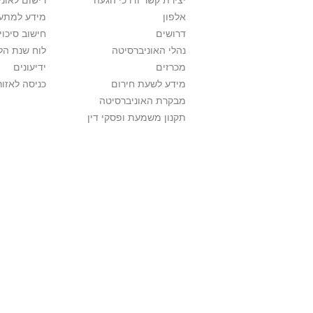
יצירת קשר ודרכי הגעה
רישום לאונ
אלפון
מידע למתענ
דרושים
חישוב סיכוי
נהלי האוניברסיטה
לוח שנת הל
מכרזים
ידיעונים
מידע לשעת חירום
כניסה לאזור
מבקרת האוניברסיטה
תקנון משמעת ופסקי דין