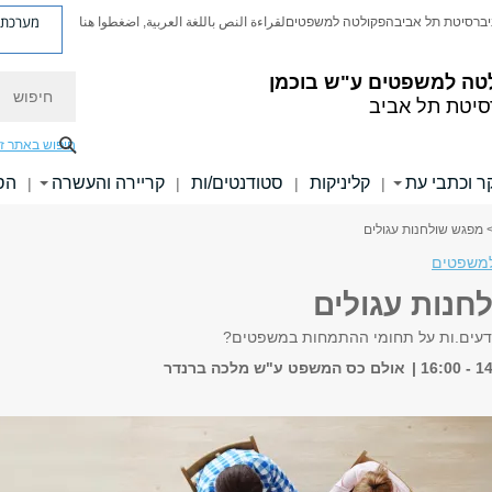
מערכת פ
יברסיטת תל אביב
הפקולטה למשפטים
لقراءة النص باللغة العربية, اضغطوا هنا
טה למשפטים ע"ש בוכמן
חיפוש
סיטת תל אביב
חיפוש באתר ז
 וכתבי עת
קליניקות
סטודנטים/ות
קריירה והעשרה
הס
|
|
|
|
 מפגש שולחנות עגולים
משפטים
חנות עגולים
דעים.ות על תחומי ההתמחות במשפטים?
אולם כס המשפט ע"ש מלכה ברנדר