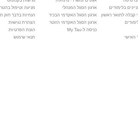
יברסיטה
אגפים ומשרדי מינהלה
נגישות בקמפוס
יינים בלימודים
ארגון הסגל המנהלי
מניעה וטיפול בהטר
י קבלה לתואר ראשון
ארגון הסגל האקדמי הבכיר
הנחיות בדבר חוק ח
ימודים
ארגון הסגל האקדמי הזוטר
הצהרת נגישות
כניסה ל-My Tau
הגנת הפרטיות
 האישי
תנאי שימוש