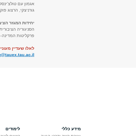
אגמון עם טולצ’ינסקי
גורניצקי, הרצוג פוק
יחידות המגזר הצי
הסניגוריה הציבורית
פרקליטות המדינה- 
לאלו שעדיין מעוני
@tauex.tau.ac.il
מידע כללי
לימודים