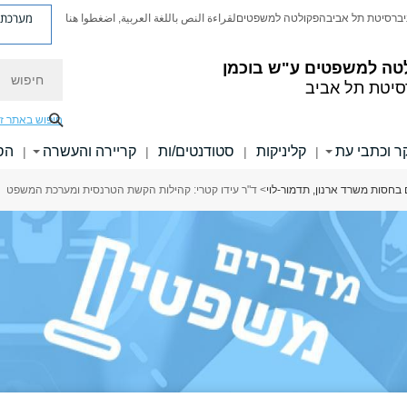
מערכת פ
יברסיטת תל אביב
הפקולטה למשפטים
لقراءة النص باللغة العربية, اضغطوا هنا
טה למשפטים ע"ש בוכמן
חיפוש
סיטת תל אביב
חיפוש באתר ז
 וכתבי עת
קליניקות
סטודנטים/ות
קריירה והעשרה
הס
|
|
|
|
חסות משרד ארנון, תדמור-לוי
> ד"ר עידו קטרי: קהילות הקשת הטרנסית ומערכת המשפט