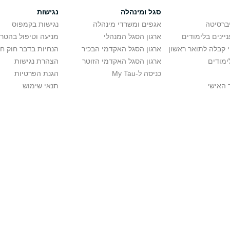
סגל ומינהלה
נגישות
יברסיטה
אגפים ומשרדי מינהלה
נגישות בקמפוס
יינים בלימודים
ארגון הסגל המנהלי
מניעה וטיפול בהטר
י קבלה לתואר ראשון
ארגון הסגל האקדמי הבכיר
הנחיות בדבר חוק ח
ימודים
ארגון הסגל האקדמי הזוטר
הצהרת נגישות
כניסה ל-My Tau
הגנת הפרטיות
 האישי
תנאי שימוש