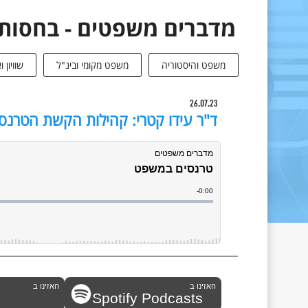
מדברים משפטים - בחסות 
משפט והיסטוריה
משפט מקומי ובינ"ל
שוויון 
26.07.23
ד"ר עידו קטרי: קהילות הקשת הטרנ
האזינו ב
האזינו ב
Spotify Podcasts