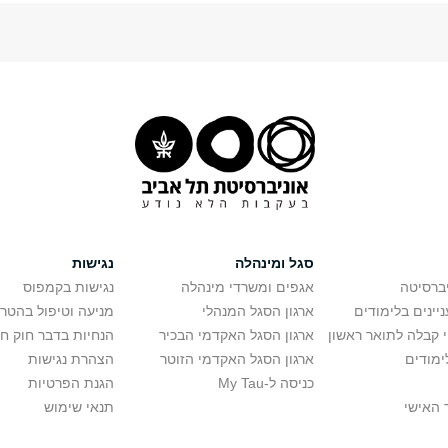
סגל ומינהלה
נגישות
יברסיטה
אגפים ומשרדי מינהלה
נגישות בקמפוס
יינים בלימודים
ארגון הסגל המנהלי
מניעה וטיפול בהטר
י קבלה לתואר ראשון
ארגון הסגל האקדמי הבכיר
הנחיות בדבר חוק ח
ימודים
ארגון הסגל האקדמי הזוטר
הצהרת נגישות
כניסה ל-My Tau
הגנת הפרטיות
 האישי
תנאי שימוש