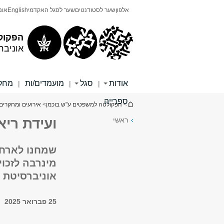
תוכן
תפריט
אלפון
שער לסטודנטים
שער לסגל האקדמי
English
אונ
עליון
ראשי
הפקול
אוניבר
אודות
סגל
מועמדים/ות
מחקר
|
|
|
ספרייה
הינך נמצא כאן
>
הפקולטה למשפטים ע"ש בוכמן
>
אירועים ומחקרים 
ראשי
ועידת ריאד 2025 – הסימ
מינרבה לזכו
אוניברסיטת 
25 פברואר 2025