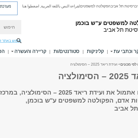
מערכת פ
יברסיטת תל אביב
הפקולטה למשפטים
لقراءة النص باللغة العربية, اضغطوا هنا
טה למשפטים ע"ש בוכמן
חיפוש
סיטת תל אביב
חיפוש באתר ז
 וכתבי עת
קליניקות
סטודנטים/ות
קריירה והעשרה
הס
|
|
|
|
לפי מכונים
> ועידת ריאד 2025 – הסימולציה
ולציה
שמחנו לארח אתמול את ועידת ריאד 2025 – הסימולציה, במרכז
יות אדם, הפקולטה למשפטים ע"ש בוכמן,
תל אביב