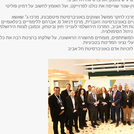
ין-שנור שגייסה את כולנו לפרוייקט, ועל האומץ לחשוב על דמיון פוליטי
רכז לחקר ממשל ושווקים באוניברסיטת פיטסבורג, מרכז ג׳ שאשא
ם באוניברסיטה העברית, מרכז דניאל ס. אברהם ללימודיים בינלאומיים
טת תל אביב, המרכז הירושלמי לענייני חוץ וביטחון, וכמובן לצוות הירושלמי
ניהול הסימולציה.
המשתתפים, מומחים מהשורה הראשונה, על שלקחו ברצינות רבה את כלל
לי נציגי המדינות בטבעיות.
לזכויות אדם באוניברסיטת תל אביב