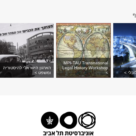
ף
MPI-TAU Transnational
Legal History Workshop
הארגון הישראלי להיסטוריה
בלי >
>
ומשפט >