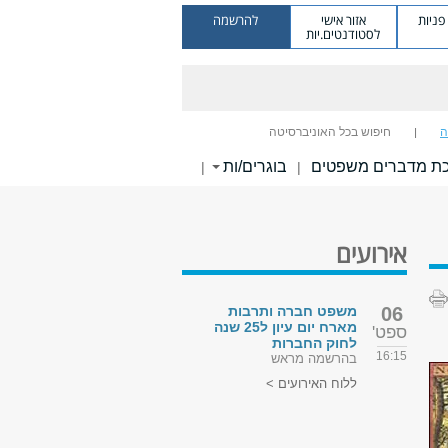
ניות
אזור אישי
להרשמה
לסטודנטים.יות
ה
חיפוש בכל האוניברסיטה
ת מדברים משפטים
בוגרים/ות
|
|
אירועים
06
משפט חברה ותרבות
מארח יום עיון ל25 שנה
ספט'
לחוק החברות
16:15
בהרשמה מראש
ללוח האירועים >