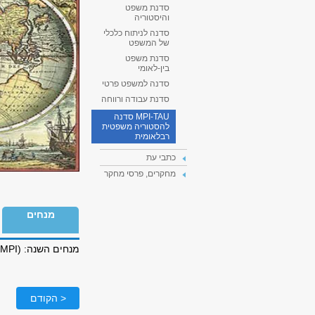
סדנת משפט
והיסטוריה
סדנה לניתוח כלכלי
של המשפט
סדנת משפט
בין-לאומי
סדנה למשפט פרטי
סדנת עבודה ורווחה
MPI-TAU סדנה
להסטוריה משפטית
רבלאומית
כתבי עת
מחקרים, פרסי מחקר
מנחים
מנחים השנה: Thomas Duve (MPI), David Schorr (TAU), Stefan Vogenauer (MPI)
< הקודם