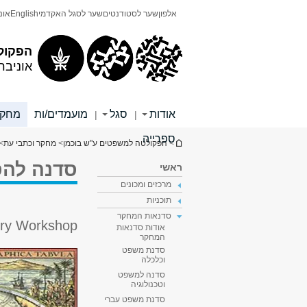
תוכן
תפריט
אלפון
שער לסטודנטים
שער לסגל האקדמי
English
אונ
עליון
ראשי
הפקול
אוניבר
אודות
סגל
מועמדים/ות
מחקר
|
|
ספרייה
הינך נמצא כאן
>
הפקולטה למשפטים ע"ש בוכמן
>
מחקר וכתבי עת
>
סדנה להס
ראשי
מרכזים ומכונים
תוכניות
סדנאות המחקר
ory Workshop
אודות סדנאות
המחקר
סדנת משפט
וכלכלה
סדנה למשפט
וטכנולוגיה
סדנת משפט עברי