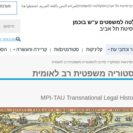
מערכת פ
יברסיטת תל אביב
הפקולטה למשפטים
لقراءة النص باللغة العربية, اضغطوا هنا
טה למשפטים ע"ש בוכמן
חיפוש
סיטת תל אביב
חיפוש באתר ז
 וכתבי עת
קליניקות
סטודנטים/ות
קריירה והעשרה
הסכ
|
|
|
סדנאות המחקר
> סדנה להסטוריה משפטית רב לאומית
טוריה משפטית רב לאומית
MPI-TAU Transnational Legal Hist