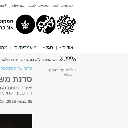
תוכן
תפריט
אלפון
שער לסטודנטים
שער לסגל האקדמי
English
אונ
עליון
ראשי
הפקול
אוניבר
אודות
סגל
מועמדים/ות
מחקר
|
|
|
ספרייה
הינך נמצא כאן
>
הפקולטה למשפטים ע"ש בוכמן
>
אירועי הפקולטה
>
סדנה
של
הפקולטה 
ללוח האירועים
המלא
סדנת משפ
יאיר פורסטנברג (
ההיסטורית-תלמוד
05 במאי 2025, 16:15