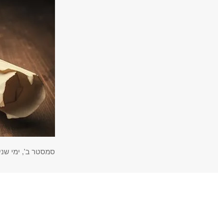
סמסטר ב', ימי שני, 16:15 עד 17:45, חדר הישיבות ע"ש אלגה צגלה ליד לשכת