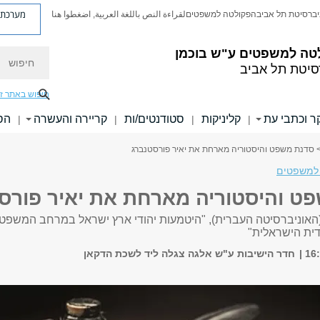
מערכת פ
יברסיטת תל אביב
הפקולטה למשפטים
لقراءة النص باللغة العربية, اضغطوا هنا
טה למשפטים ע"ש בוכמן
חיפוש
סיטת תל אביב
חיפוש באתר ז
 וכתבי עת
קליניקות
סטודנטים/ות
קריירה והעשרה
הס
|
|
|
|
 סדנת משפט והיסטוריה מארחת את יאיר פורסטנברג
למשפטים
ט והיסטוריה מארחת את יאיר פורס
האוניברסיטה העברית), "היטמעות
יהודי ארץ ישראל במרחב המשפטי
ית הישראלית"
חדר הישיבות ע"ש אלגה צגלה ליד לשכת הדקאן