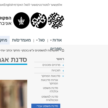
תוכן
תפריט
אלפון
שער לסטודנטים
שער לסגל האקדמי
English
אונ
עליון
ראשי
הפקול
אוניבר
אודות
סגל
מועמדים/ות
מחקר
|
|
ספרייה
הינך נמצא כאן
>
הפקולטה למשפטים ע"ש בוכמן
>
מחקר וכתבי עת
>
סדנת אגמ
ראשי
מרכזים ומכונים
תוכניות
סדנאות המחקר
אודות סדנאות
המחקר
סדנת משפט
וכלכלה
סדנה למשפט
וטכנולוגיה
סדנת משפט עברי