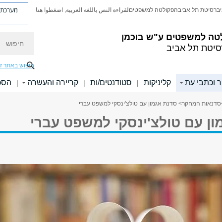
מערכת פ
יברסיטת תל אביב
הפקולטה למשפטים
لقراءة النص باللغة العربية, اضغطوا هنا
טה למשפטים ע"ש בוכמן
חיפוש
סיטת תל אביב
חיפוש באתר ז
 וכתבי עת
קליניקות
סטודנטים/ות
קריירה והעשרה
הסכ
|
|
|
סדנאות המחקר
> סדנת אגמון עם טולצ'ינסקי למשפט עברי
ון עם טולצ'ינסקי למשפט עברי