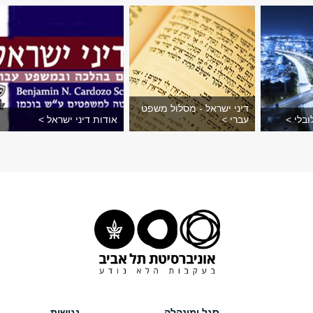
דיני ישראל - מסלול משפט
בלי >
עברי >
אודות דיני ישראל >
סגל ומינהלה
נגישות