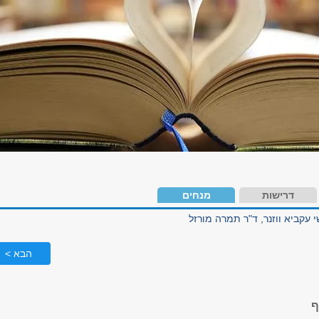
דרישות
מנחים
י עקביא ווזנר, ד"ר תמרה מורזל
הבא >
ף