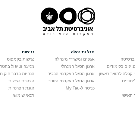
סגל ומינהלה
נגישות
יברסיטה
אגפים ומשרדי מינהלה
נגישות בקמפוס
יינים בלימודים
ארגון הסגל המנהלי
מניעה וטיפול בהטר
י קבלה לתואר ראשון
ארגון הסגל האקדמי הבכיר
הנחיות בדבר חוק ח
ימודים
ארגון הסגל האקדמי הזוטר
הצהרת נגישות
כניסה ל-My Tau
הגנת הפרטיות
 האישי
תנאי שימוש