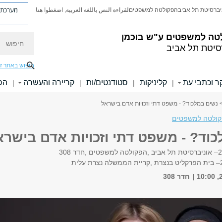
מערכת פ
יברסיטת תל אביב
הפקולטה למשפטים
لقراءة النص باللغة العربية, اضغطوا هنا
טה למשפטים ע"ש בוכמן
חיפוש
סיטת תל אביב
חיפוש באתר ז
 וכתבי עת
קליניקות
סטודנטים/ות
קריירה והעשרה
הס
|
|
|
|
 נשים במלכוד? - משפט דתי וזכויות אדם בישראל
ולטה למשפטים
וד? - משפט דתי וזכויות אדם בישרא
2
–
אוניברסיטת תל אביב
,
הפקולטה למשפטים
,
חדר
308
–
בית הפרקליט בנצרת
,
קריית הממשלה נצרת עלית
חדר 308