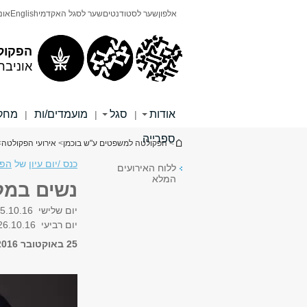
תוכן
תפריט
אלפון
שער לסטודנטים
שער לסגל האקדמי
English
אונ
עליון
ראשי
הפקול
אוניבר
אודות
סגל
מועמדים/ות
מחקר
|
|
|
ספרייה
הינך נמצא כאן
>
הפקולטה למשפטים ע"ש בוכמן
>
אירועי הפקולטה
>
כנס /יום עיון
של
הפק
ללוח האירועים
המלא
נשים במלכ
יום שלישי
5.10.16
יום רביעי
26.10.16
25 באוקטובר 2016, 10:00