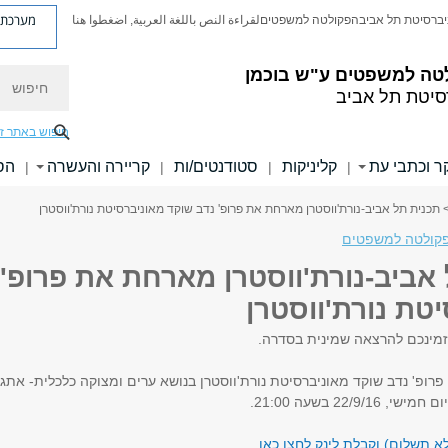
מערכת פ
יברסיטת תל אביב
הפקולטה למשפטים
لقراءة النص باللغة العربية, اضغطوا هنا
טה למשפטים ע"ש בוכמן
חיפוש
סיטת תל אביב
חיפוש באתר ז
 וכתבי עת
קליניקות
סטודנטים/ות
קריירה והעשרה
הס
|
|
|
|
 תכנית תל אביב-נורת'ווסטרן מארחת את פרופ' נדב שוקד מאוניברסיטת נורת'ווסטרן
קולטה למשפטים
אביב-נורת'ווסטרן מארחת את פרופ' 
טת נורת'ווסטרן
מינכם להרצאה שמינית בסדרה.
רופ' נדב שוקד מאוניברסיטת נורת'ווסטרן בנושא ערים ומצוקה כלכלית- אתג
22/9 בשעה 21:00.
א תשלום) וקבלת לינק לחצו כאן.