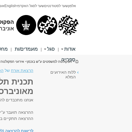
תוכן
תפריט
אלפון
שער לסטודנטים
שער לסגל האקדמי
English
אונ
עליון
ראשי
הפקול
אוניבר
אודות
סגל
מועמדים/ות
מחקר
|
|
|
ספרייה
הינך נמצא כאן
>
הפקולטה למשפטים ע"ש בוכמן
>
אירועי הפקולטה
>
הרצאת אורח
של
הפ
ללוח האירועים
המלא
תכנית תל 
מאוניברסי
אנחנו מתכבדים להז
ההרצאה תועבר ע"י פ
ההרצאה תתקיים ביום חמישי, /16
לרישום להרצאה (לל