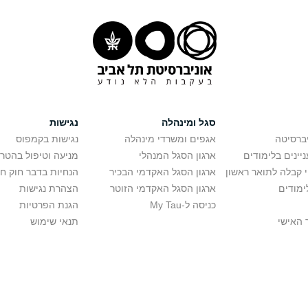
סגל ומינהלה
נגישות
יברסיטה
אגפים ומשרדי מינהלה
נגישות בקמפוס
יינים בלימודים
ארגון הסגל המנהלי
מניעה וטיפול בהטר
י קבלה לתואר ראשון
ארגון הסגל האקדמי הבכיר
הנחיות בדבר חוק ח
ימודים
ארגון הסגל האקדמי הזוטר
הצהרת נגישות
כניסה ל-My Tau
הגנת הפרטיות
 האישי
תנאי שימוש