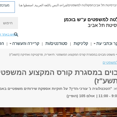
מערכת פ
יברסיטת תל אביב
הפקולטה למשפטים
لقراءة النص باللغة العربية, اضغطوا هنا
טה למשפטים ע"ש בוכמן
חיפוש
סיטת תל אביב
חיפוש באתר ז
 וכתבי עת
קליניקות
סטודנטים/ות
קריירה והעשרה
הס
|
|
|
|
 משפט מבוים במסגרת קורס המקצוע המשפטי: תיאוריה, פרקטיקה ואתיקה (תשע"ז)
משפטים
ים במסגרת קורס המקצוע המשפטי: 
תשע"ז)
א:
"הטכנולוגיה נ' עורכי-הדין?
על חוקיות אספקת שירותים משפטיים באמ
אולם 105 (הופיין)