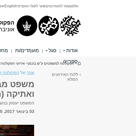
תוכן
תפריט
אלפון
שער לסטודנטים
שער לסגל האקדמי
English
אונ
עליון
ראשי
הפקול
אוניבר
אודות
סגל
מועמדים/ות
מחקר
|
|
|
ספרייה
הינך נמצא כאן
>
הפקולטה למשפטים ע"ש בוכמן
>
אירועי הפקולטה
>
אחר
של
הפקולטה ל
ללוח האירועים
המלא
משפט מבו
ואתיקה (
המשפט יעסוק בנוש
03 בינואר 2017, 9:00 - 11:00