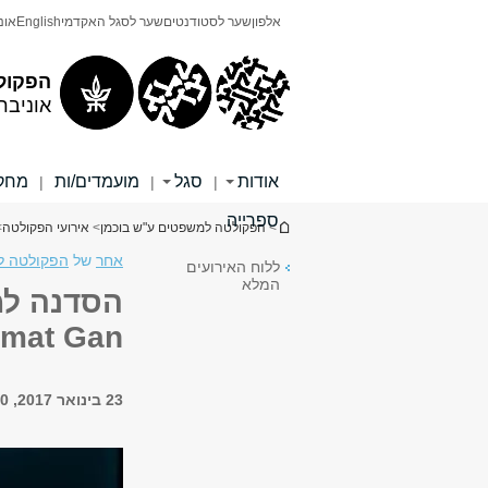
תוכן
תפריט
אלפון
שער לסטודנטים
שער לסגל האקדמי
English
אונ
עליון
ראשי
הפקול
אוניבר
אודות
סגל
מועמדים/ות
מחקר
|
|
|
ספרייה
הינך נמצא כאן
>
הפקולטה למשפטים ע"ש בוכמן
>
אירועי הפקולטה
>
אחר
של
הפקולטה ל
ללוח האירועים
המלא
amat Gan
23 בינואר 2017, 18:00 - 20:00