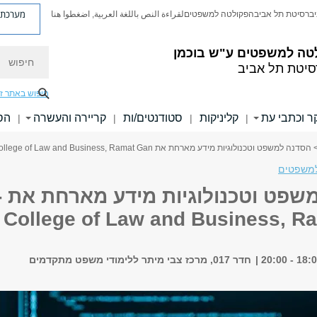
מערכת פ
יברסיטת תל אביב
הפקולטה למשפטים
لقراءة النص باللغة العربية, اضغطوا هنا
טה למשפטים ע"ש בוכמן
חיפוש
סיטת תל אביב
חיפוש באתר ז
 וכתבי עת
קליניקות
סטודנטים/ות
קריירה והעשרה
הס
|
|
|
|
 הסדנה למשפט וטכנולוגיות מידע מארחת את Dr. Shelly Kreiczer-Levy, College of Law and Business, Ramat Gan
משפטים
ה
 College of Law and Business, R
חדר 017, מרכז צבי מיתר ללימודי משפט מתקדמים