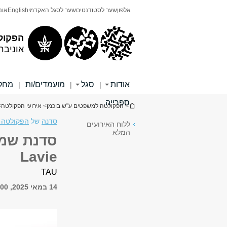
תוכן
תפריט
אלפון
שער לסטודנטים
שער לסגל האקדמי
English
אונ
עליון
ראשי
הפקול
אוניבר
אודות
סגל
מועמדים/ות
מחקר
|
|
|
ספרייה
הינך נמצא כאן
>
הפקולטה למשפטים ע"ש בוכמן
>
אירועי הפקולטה
>
סדנה
של
הפקולטה 
ללוח האירועים
המלא
Lavie
TAU
14 במאי 2025, 16:00