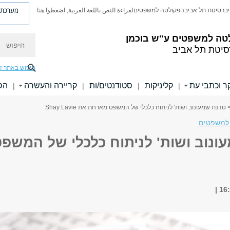
מערכת פ
יברסיטת תל אביב
הפקולטה למשפטים
لقراءة النص باللغة العربية, اضغطوا هنا
טה למשפטים ע"ש בוכמן
חיפוש
סיטת תל אביב
חיפוש באתר ז
 וכתבי עת
קליניקות
סטודנטים/ות
קריירה והעשרה
הס
|
|
|
|
 סדנת שמעונוב ושות' לניתוח כלכלי של המשפט מארחת את Shay Lavie
למשפטים