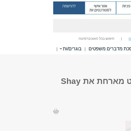
ניות
אזור אישי
להרשמה
לסטודנטים.יות
ה
חיפוש בכל האוניברסיטה
כת מדברים משפטים
בוגרים/ות
|
|
סדנת שמעונוב ושות' לניתוח כלכלי של המשפט מארחת את Shay