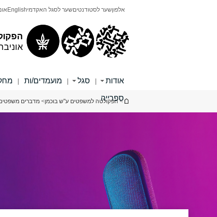
תוכן
תפריט
אלפון
שער לסטודנטים
שער לסגל האקדמי
English
אונ
עליון
ראשי
הפקול
אוניבר
אודות
סגל
מועמדים/ות
מחקר
|
|
|
ספרייה
הינך נמצא כאן
>
הפקולטה למשפטים ע"ש בוכמן
>
מדברים משפטים ב