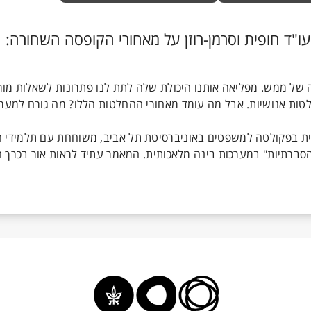
דברים משפטים" – עונה 3, פרק 9 עו"ד חופית וסרמן-רוזן על מאחורי הקופסה השחור
של ממש. מפליאה אותנו היכולת שלה לתת לנו פתרונות לשאלות מורכ
לטות אנושיות. אבל מה עומד מאחורי ההחלטות הללו? מה גורם למער
רנטית בפקולטה למשפטים באוניברסיטת תל אביב, משוחחת עם תלמידי 
סברתיות" במערכות בינה מלאכותית. המאמר עתיד לראות אור בכרך 