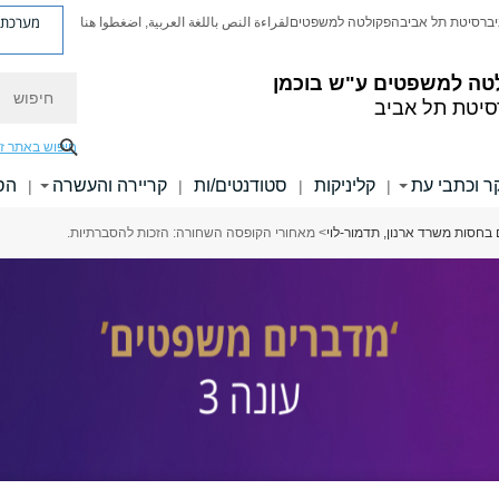
מערכת פ
יברסיטת תל אביב
הפקולטה למשפטים
لقراءة النص باللغة العربية, اضغطوا هنا
טה למשפטים ע"ש בוכמן
חיפוש
סיטת תל אביב
חיפוש באתר ז
 וכתבי עת
קליניקות
סטודנטים/ות
קריירה והעשרה
הס
|
|
|
|
חסות משרד ארנון, תדמור-לוי
> מאחורי הקופסה השחורה: הזכות להסברתיות.