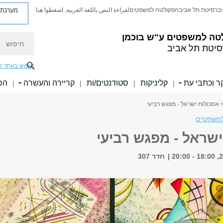
מערכת פ
יברסיטת תל אביב
הפקולטה למשפטים
لقراءة النص باللغة العربية, اضغطوا هنا
טה למשפטים ע"ש בוכמן
חיפוש
סיטת תל אביב
חיפוש באתר ז
 וכתבי עת
קליניקות
סטודנטים/ות
קריירה והעשרה
הס
|
|
|
|
 אסכולות ישראל - מפגש רביעי
משפטים
שראל - מפגש רביעי
חדר 307