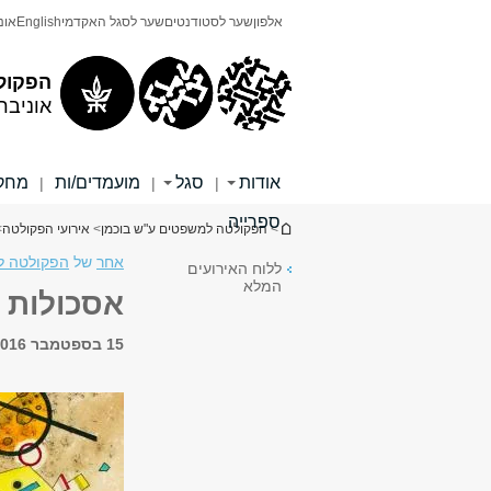
תוכן
תפריט
אלפון
שער לסטודנטים
שער לסגל האקדמי
English
אונ
עליון
ראשי
הפקול
אוניבר
אודות
סגל
מועמדים/ות
מחקר
|
|
|
ספרייה
הינך נמצא כאן
>
הפקולטה למשפטים ע"ש בוכמן
>
אירועי הפקולטה
>
אחר
של
הפקולטה ל
ללוח האירועים
המלא
אסכולות י
15 בספטמבר 2016, 18:00 - 20:00