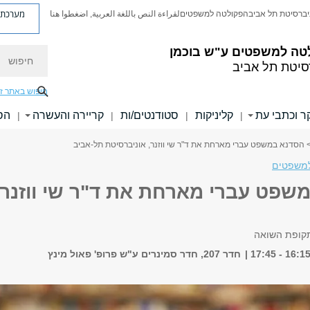
מערכת פ
יברסיטת תל אביב
הפקולטה למשפטים
لقراءة النص باللغة العربية, اضغطوا هنا
טה למשפטים ע"ש בוכמן
חיפוש
סיטת תל אביב
חיפוש באתר ז
 וכתבי עת
קליניקות
סטודנטים/ות
קריירה והעשרה
הס
|
|
|
|
 הסדנא במשפט עברי מארחת את ד"ר שי ווזנר, אוניברסיטת תל-אביב
משפטים
שפט עברי מארחת את ד"ר שי ווזנר,
קופת השואה
חדר 207, חדר סמינרים ע"ש פרופ' פאול מינץ