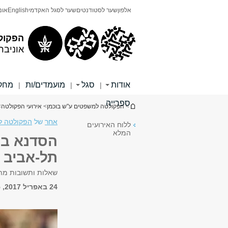
תוכן
תפריט
אלפון
שער לסטודנטים
שער לסגל האקדמי
English
אונ
עליון
ראשי
הפקול
אוניבר
אודות
סגל
מועמדים/ות
מחקר
|
|
|
ספרייה
הינך נמצא כאן
>
הפקולטה למשפטים ע"ש בוכמן
>
אירועי הפקולטה
>
אחר
של
הפקולטה ל
ללוח האירועים
המלא
הסדנא במ
תל-אביב
שאלות ותשובות מת
24 באפריל 2017, 16:15 - 17:45