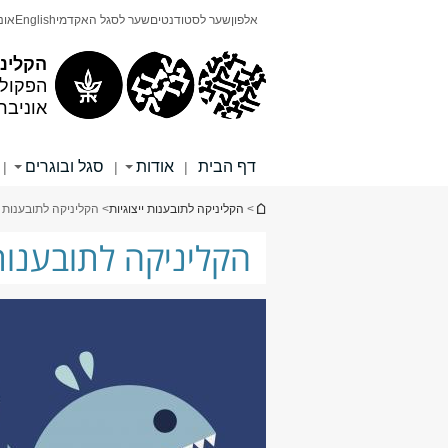
תוכן
תפריט
אלפון
שער לסטודנטים
שער לסגל האקדמי
English
אונ
עליון
ראשי
הקליני
הפקול
אוניבר
דף הבית
אודות
סגל ובוגרים
|
|
|
הינך נמצא כאן
>
הקליניקה לתובענות ייצוגיות
> הקליניקה לתובענות יי
הקליניקה לתובענות 