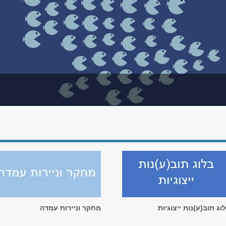
וג תוב(ע)נות ייצוגיות
מחקר וניירות עמדה