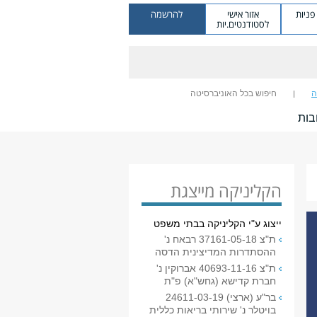
ניות
אזור אישי
להרשמה
לסטודנטים.יות
ה
חיפוש בכל האוניברסיטה
בות
הקליניקה מייצגת
ייצוג ע"י הקליניקה בבתי משפט
ת"צ 37161-05-18 רבאח נ'
ההסתדרות המדיצינית הדסה
ת"צ 40693-11-16 אברוקין נ'
חברת קדישא (גחש"א) פ"ת
בר"ע (ארצי) 24611-03-19
בויטלר נ' שירותי בריאות כללית