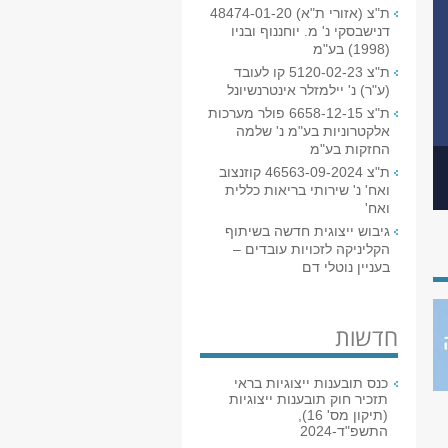
ת"צ (אזורי ת"א) 48474-01-20
דנישבסקי נ' מ. יוחננוף ובניו
(1998) בע"מ
ת"צ 5120-02-23 קו לעובד
(ע"ר) נ' יילמזלר אינטרנשיונל
ת"צ 6658-12-15 פולר מערכות
אלקטרוניות בע"מ נ' שלמה
החזקות בע"מ
ת"צ 46563-09-2024 קוזנצוב
ואח' נ' שירותי בריאות כללית
ואח'
גיבוש ייצוגית חדשה בשיתוף
הקליניקה לזכויות עובדים –
בעניין נוטלי דם
חדשות
כנס תובענות ייצוגיות בראי
תזכיר חוק תובענות ייצוגיות
(תיקון מס' 16),
התשפ"ד-2024