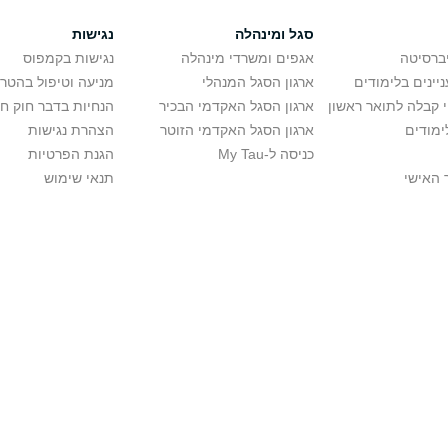
סגל ומינהלה
נגישות
יברסיטה
אגפים ומשרדי מינהלה
נגישות בקמפוס
יינים בלימודים
ארגון הסגל המנהלי
מניעה וטיפול בהטר
י קבלה לתואר ראשון
ארגון הסגל האקדמי הבכיר
הנחיות בדבר חוק ח
ימודים
ארגון הסגל האקדמי הזוטר
הצהרת נגישות
כניסה ל-My Tau
הגנת הפרטיות
 האישי
תנאי שימוש