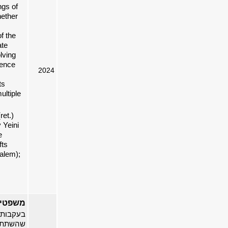
ngs of
hether
f the
ate
lving
rence
2024
ts
ultiple
ret.)
 Yeini
e
fts
alem);
משפטי
בעקבות 
שהשתתפו