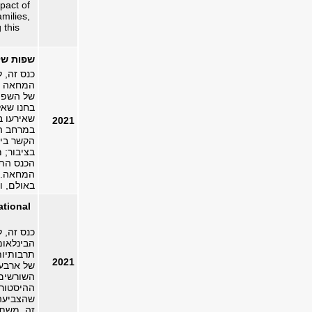
pact of
amilies,
 this
שפות של מחאה: 50 
כנס זה, 
המחאה ו
של השפה
בחנו שא
שאירעו ב
2021
במרחב ה
הקשר בין
בציבור; 
הכנס התק
המחאה. ה
באולם, ו
ational
הבינלאומ
תרבותיות
2021
של ארבעה
השורשים 
ההיסטורי
שהצביעה 