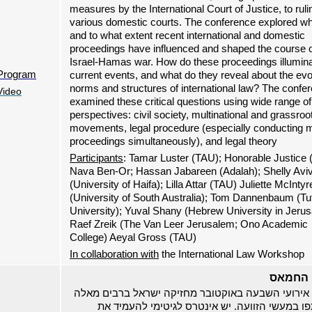
measures by the International Court of Justice, to ruli
various domestic courts. The conference explored w
and to what extent recent international and domestic
proceedings have influenced and shaped the course o
Israel-Hamas war. How do these proceedings illumin
Program
current events, and what do they reveal about the evo
norms and structures of international law? The confe
Video
examined these critical questions using wide range of
perspectives: civil society, multinational and grassroo
movements, legal procedure (especially conducting m
proceedings simultaneously), and legal theory
Participants
: Tamar Luster (TAU); Honorable Justice (
Nava Ben-Or; Hassan Jabareen (Adalah); Shelly Aviv
(University of Haifa); Lilla Attar (TAU) Juliette McIntyr
(University of South Australia); Tom Dannenbaum (Tu
University); Yuval Shany (Hebrew University in Jerus
Raef Zreik (The Van Leer Jerusalem; Ono Academic
College) Aeyal Gross (TAU)
In collaboration with
the International Law Workshop
 החמאס
אירועי השבעה באוקטובר מחזיקה ישראל ברבים מאלה
 במעשי הזוועה. יש אינטרס לגיטימי להעמיד את