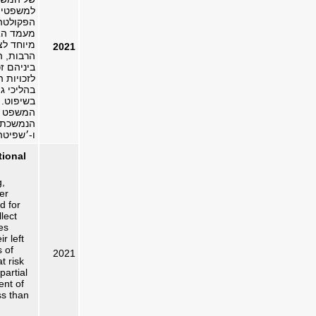
למשפטים 
הפקולטה 
מעמד האש
מיוחד לצ
2021
הרבות, ה
ביניהם זכ
לזכויות 
בהליכי ג
בשיפוט. 
המשפט ל
הנמשכת ש
ו-׳שפיטה
tional
g,
er
d for
lect
es
r left
s of
2021
t risk
artial
ent of
ss than