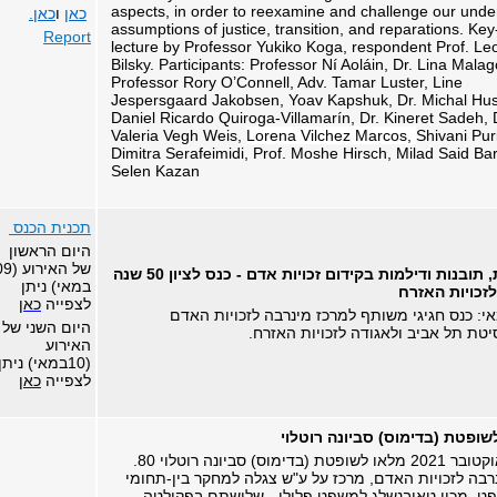
aspects, in order to reexamine and challenge our unde
כאן
ו
כאן.
assumptions of justice, transition, and reparations. Ke
Report
lecture by Professor Yukiko Koga, respondent Prof. Le
Bilsky. Participants: Professor Ní Aoláin, Dr. Lina Malag
Professor Rory O’Connell, Adv. Tamar Luster, Line
Jespersgaard Jakobsen, Yoav Kapshuk, Dr. Michal Hus
Daniel Ricardo Quiroga-Villamarín, Dr. Kineret Sadeh, 
Valeria Vegh Weis,
Lorena Vilchez Marcos,
Shivani Puri
Dimitra Serafeimidi, Prof. Moshe Hirsch, Milad Said Bar
Selen Kazan
תכנית הכנס
היום הראשון
של האירוע
מחשבות, תובנות ודילמות בקידום זכויות אדם - כנס לציון 50 שנה
במאי) ניתן
זכויות האזרח
לצפייה
כאן
כנס חגיגי משותף למרכז מינרבה לזכויות האדם
היום השני של
יטת תל אביב ולאגודה לזכויות האזרח.
האירוע
(10במאי) ניתן
לצפייה
כאן
שופטת (בדימוס) סביונה רוטלוי
בחודש אוקטובר 2021 מלאו לשופטת (בדימוס) סביונה רוטלוי 80.
רבה לזכויות האדם, מרכז על ע"ש צגלה למחקר בין-תחומי
, מכון טאובנשלג למשפט פלילי - שלושתם בפקולטה