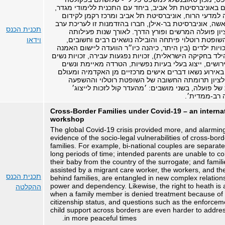
באוניברסיטת תל אביב, ביחד עם התכנית ללימודי מגדר,
למדעי הרוח, אוניברסיטת תל אביב ומרכז רקמן לקידום
ה, אוניברסיטת בר-אילן, חברו בהזדמנות זו לעריכת ערב
תכנית הכנס
יון פועלה המרשים ופורץ הדרך. לאורך שנות פעילותה
שופטת רוטלוי פיתחה והובילה נושאים רבים וחשובים,
וידאו
ויות ילדים (בין היתר, כיהנה כיו״ר הוועדה ליישום האמנה
הילד בחקיקה הישראלית), זכויות נפגעות עבירה, זכויות נשים
ירושים, ייצוג בעלי בעיות נפשיות, הטרדה מאיימת ונשים
באירוע נשאו דברים אישים מרכזיים מן האקדמיה ומעולם
ציון תרומתה החשובה של השופטת רוטלוי וההשפעה
ל פועלה, בשני מושבים: ׳מהעדר קול לזכות לייצוג׳
 רב-ממדית׳
.
Cross-Border Families under Covid-19 – an interna
workshop
The global Covid-19 crisis provided more, and alarmin
evidence of the socio-legal vulnerabilities of cross-bord
families. For example, bi-national couples are separate
long periods of time; intended parents are unable to col
their baby from the country of the surrogate; and famili
assisted by a migrant care worker, the workers, and thei
תכנית הכנס
behind families, are entangled in new complex relation
power and dependency. Likewise, the right to heath is a
ההקלטה
when a family member is denied treatment because of p
citizenship status, and questions such as the enforcem
child support across borders are even harder to addre
in more peaceful times.