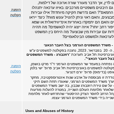
 לדין, אך הדבר מעורר שורה ארוכה של דילמות,
גם היבטים משפטיים מורכבים: באיזו ערכאה יתנהלו
הזמנה
החמאס"? האם נדרשת חקיקה מיוחדת? אילו עבירות
הקלטה
מבצעים, והאם ראוי וניתן להטיל עונש מוות? כיצד ייראו
 והאם הם יתמקדו באחריות אינדיווידואלית או שמא
פור רחב יותר? איזה ייצוג יהיה לנאשמים? מה תהיה
ות עם עבירות מין שבוצעו? מה היחס בין המשפט
לערכאות ולמשפט הבינלאומיים?
ג - משרד המשפטים הגרמני בצל העבר הנאצי
ביום שני, ה- 20 בפברואר, 2023, נחנכה בפקולטה למשפטים ע"ש
וניברסיטת תל אביב תערוכת "
רוזנבורג - משרד המשפטים
בצל העבר הנאצי".
 נפתחה במעמד שר המשפטים הגרמני ד"ר מרקו בושמן,
הזמנה
קולטה למשפטים באוניברסיטת תל אביב פרופ' ישי בלנק
הקלטה
ופט (בדימוס) פרופ' יורם דנציגר.
ודדת זו מבוססת על ארבע שנות אינטרוספקטיבה, מחקר
ערך משרד המשפטים הגרמני, שאוגדו תחת השם תיקי
 - על שם טירת רוזנבורג שבבון, בה ישב משרד המשפטים
שלאחר מלחמת העולם השנייה, במטרה להעלות מודעות
הל הרחב לחוסר הצדק ההיסטורי שהתרחש לאחר מלחמת
נייה בידי משרד המשפטים הגרמני עצמו
.
Uses and Abuses of History