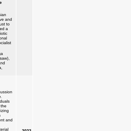
e
sian
ive and
ust to
ted a
iotic
onal
cialist
ga
rsaw),
and
a,
cussion
e.
iduals
 the
izing
n
ent and
erial
2022