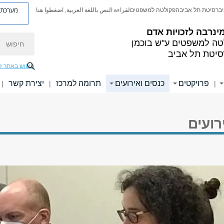
מערכת פ
יברסיטת תל אביב
הפקולטה למשפטים
لقراءة النص باللغة العربية, اضغطوا هنا
ינרבה לזכויות אדם
חיפוש
ה למשפטים ע"ש בוכמן
סיטת תל אביב
חיפוש באתר ז
פרויקטים
כנסים ואירועים
תרומה למרכז
יצירת קשר
|
|
|
רועים