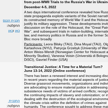
from post-WWII Trials to the Russia's War in Ukrain
December 4-5, 2022
A two days international conference revealed how Rus
state propaganda exploits variants of the Soviet narrat
its constructed memory of World War II and the Holoca
תכנית הכנס
justify its military aggression. These developments invi
ההקלטה:
discussion on the role of the Holocaust, the “Great Patr
כאן
ו
כאן
War”, and subsequent trials in nation-building, internati
law, and memory politics in Russia and in the former So
Bloc more broadly
Participants:
Leora Bilsky (TAU), Dina Moyal (TAU), Ol
Kartashova (NYU), Patrycja Grzebyk (University of Wa
Anton Weiss-Wendt (Norwegian Center for Holocaust 
Minority Studies), Vanessa Voisin (Università di Bologn
DiSCI), Gavriel Finder (USA)
Transitional Justice: A Time for a Material Turn?
June 13-14, 2022 (Online conference)
There has been a renewed interest and increasing dis
in recent years regarding the material aspects of justic
Diverse grassroot movements, organizations and indiv
are advocating to ensure material justice in addressing
subsistence needs of victims of armed conflicts; recogn
the continuing impacts of slavery and colonization; or i
dealing with the destruction of the ecological environm
התכנית
the climate crisis within the definition of crimes against
ההקלטה:
humanity. The conference sought to address these mat