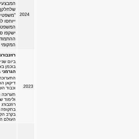
המבצעים
שלחלקן 
2024
"משפטי 
ייוחסו ל
המשפטים
ישקפו סי
ההתמודד
המקומי 
רוזנבור
בוכמן בא
הגרמני 
התערוכה
דיקאן הפ
2023
וכבוד הש
תערוכה נ
ולימוד ש
רוזנבורג
בתקופה 
בקרב הק
העולם הש