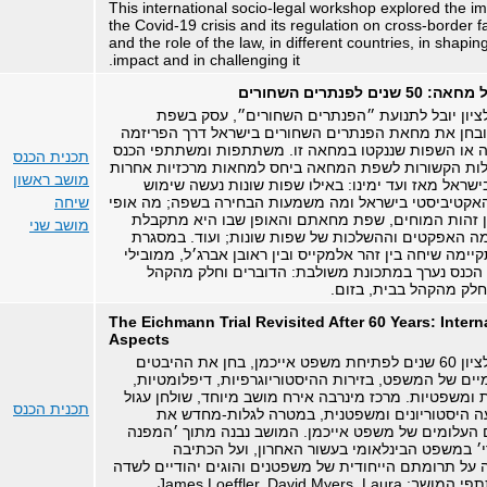
This international socio-legal workshop explored the im
the Covid-19 crisis and its regulation on cross-border f
and the role of the law, in different countries, in shaping
impact and in challenging it.
שנים לפנתרים השחורים
לציון יובל לתנועת ״הפנתרים השחורים״, עסק בשפת
בחן את מחאת הפנתרים השחורים בישראל דרך הפריזמה
 או השפות שננקטו במחאה זו. משתתפות ומשתתפי הכנס
תכנית הכנס
לות הקשורות לשפת המחאה ביחס למחאות מרכזיות אחרות
מושב ראשון
ישראל מאז ועד ימינו: באילו שפות שונות נעשה שימוש
אקטיביסטי בישראל ומה משמעות הבחירה בשפה; מה אופי
שיחה
 זהות המוחים, שפת מחאתם והאופן שבו היא מתקבלת
מושב שני
מה האפקטים וההשלכות של שפות שונות; ועוד. במסגרת
יימה שיחה בין זהר אלמקייס ובין ראובן אברג׳ל, ממובילי
כנס נערך במתכונת משולבת: הדוברים וחלק מהקהל
חלק מהקהל בבית, בזום.
The Eichmann Trial Revisited After 60 Years: Intern
Aspects
כנס זה, לציון 60 שנים לפתיחת משפט אייכמן, בחן את ההיבטים
יים של המשפט, בזירות ההיסטוריוגרפיות, דיפלומטיות,
 ומשפטיות. מרכז מינרבה אירח מושב מיוחד, שולחן עגול
תכנית הכנס
 היסטוריונים ומשפטנית, במטרה לגלות-מחדש את
העלומים של משפט אייכמן. המושב נבנה מתוך ׳המפנה
׳ במשפט הבינלאומי בעשור האחרון, ועל הכתיבה
על תרומתם הייחודית של משפטנים והוגים יהודיים לשדה
זה. משתתפי המושב: James Loeffler, David Myers, Laura