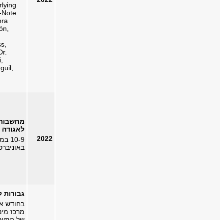
rlying
y-Note
ora
ón,
s,
Dr.
,
guil,
לאגודה ל
2022
10-9 במאי:
באוניברס
גבורות ל
מרכז מינ
של המשפט