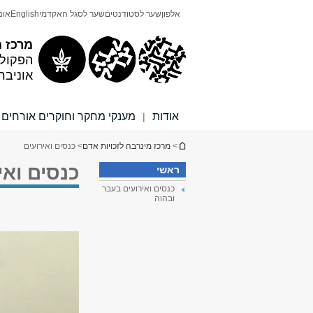
תוכן
תפריט
אלפון
שער לסטודנטים
שער לסגל האקדמי
English
אונ
עליון
ראשי
מרכז מ
הפקולט
אוניבר
אודות
מענקי מחקר וחוקרים אורחים
|
הינך נמצא כאן
>
מרכז מינרבה לזכויות אדם
> כנסים ואירועים
כנסים ואי
ראשי
כנסים ואירועים בעבר
ובהוה