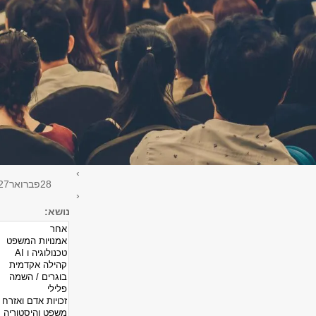
יום פתוח
כנס /יום עיון
סדנה
סדרת מפגשים
›
28
פברואר
27
‹
נושא: