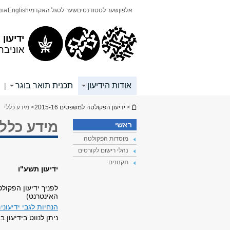
תוכן
תפריט
אלפון
שער לסטודנטים
שער לסגל האקדמי
English
אונ
עליון
ראשי
ידיעון
אוניבר
אודות הידיעון
תכנית תואר בוגר
|
הינך נמצא כאן
>
ידיעון הפקולטה למשפטים 2015-16
> מידע כללי
מידע כללי
ראשי
מוסדות הפקולטה
נהלי רישום לקורסים
תקנונים
ידיעון תשע"ו
לפניך ידיעון הפקול
האינטרנט)
הנחיות לגבי ידיעוני
ניתן לנווט בידיעון 