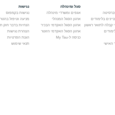
סגל ומינהלה
נגישות
יברסיטה
אגפים ומשרדי מינהלה
נגישות בקמפוס
יינים בלימודים
ארגון הסגל המנהלי
מניעה וטיפול בהטר
י קבלה לתואר ראשון
ארגון הסגל האקדמי הבכיר
הנחיות בדבר חוק ח
ימודים
ארגון הסגל האקדמי הזוטר
הצהרת נגישות
כניסה ל-My Tau
הגנת הפרטיות
 האישי
תנאי שימוש