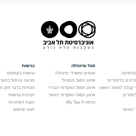
ן פרוייקטים - היבטים משפטיים
מר רוה יהודה
ב'
סמינרים
ורס
מרצים
סמ.
יום
שעות
חדר
פרופ' קרייטנר רועי
ת תיאורטיות למשפט
ב'
ו
13:45-11:45
105 - אולם הופיין
גב' ברוידא-בהט יעל
ר מתקדם במשפט מסחרי
פרופ' חנס שרון
אב
ג
20:00-18:00
303
ר מתקדם במשפט מסחרי
פרופ' קמר אהוד
אב
ג
20:00-18:00
207
סגל ומינהלה
נגישות
יברסיטה
אגפים ומשרדי מינהלה
נגישות בקמפוס
יינים בלימודים
ארגון הסגל המנהלי
מניעה וטיפול בהטר
י קבלה לתואר ראשון
ארגון הסגל האקדמי הבכיר
הנחיות בדבר חוק ח
ימודים
ארגון הסגל האקדמי הזוטר
הצהרת נגישות
כניסה ל-My Tau
הגנת הפרטיות
 האישי
תנאי שימוש