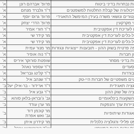
ת נבחרות בדיני ביטוח
פרופ' אברהם רונן
א'
כולוגיה של קבלת החלטות למשפטנים
ד"ר גלברד מנחם
א'
טורים ונושאי משרה בעידן המימשל התאגידי
פרופ' גרוס יוסף
א'
י מקרקעין
פרופ' הדרי יצחק
א'
 לעריכת דין אפקטיבית
ד"ר חורי אמיר
א'
ל-כלים לעריכת דין אפקטיבית
מר קידר שי
א'
ל-כלים לעריכת דין אפקטיבית
מר קידר שי
א'
ה פרטית בשוק ההון - תובענות ייצוגיות ונגזרות
מר מנור עמית
א'
ן חברות
ד"ר נוה אופיר
א'
ות בדיני מסחר
שופטת סורוקר איריס
א'
 סעדים
ד"ר עספור נאהל
א'
בוררות
ד"ר קלינג גבריאל
א'
ים משפטיים של חברות היי-טק
ד"ר שנהב איל
א'
גציה תאגידית
ד"ר ארידור - בר-אילן יעל
ב'
ציה של שוק ההון
ד"ר גבע איל
ב'
 השקעות בינלאומיים
גב' ג'ובראן-בלאן סוהא
ב'
ניירות ערך והנפקות
מר ערן עודד
ב'
מר קוכמן דוד
 אגודות שיתופיות
ב'
גב' ואש אפרת
 פלילי ורגולציה כלכלית
מר קידרון איתן
ב'
ת עדים בבית המשפט
עו"ד רובינשטיין ענבל
ב'