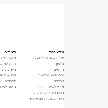
1411673530
מימו
מס' קורס
שם ק
1411546630
גישו
1411717330
סמינ
1411717331
סמינ
מידע כללי
לימודים
יצירת קשר ודרכי הגעה
רישום לאונ
אלפון
מידע למתענ
דרושים
חישוב סיכוי
נהלי האוניברסיטה
לוח שנת הל
מכרזים
ידיעונים
מידע לשעת חירום
כניסה לאזור
מבקרת האוניברסיטה
תקנון משמעת ופסקי דין