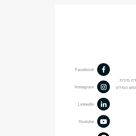
ג
21:30-20:00
204
2 ש"ס
בחירה
ש"ס
ליבה/בחירה
הערה
2 ש"ס
סמינר חובה
6 ש"ס
סמינר חובה
לא למתחילים בתשע"ו
6 ש"ס
סמינר חובה
לא למתחילים בתשע"ו
Facebook
דה מינית
Instagram
ופש המידע
Linkedin
Youtube