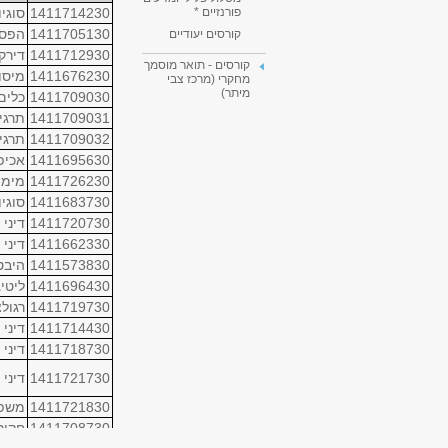
1411714230
סוגיו
פורנזיים *
1411705130
הפסי
קורסים יעודיים
1411712930
דירק
קורסים - תואר מוסמך
1411676230
מיסו
מחקרי (מרכז צבי
מיתר)
1411709030
כלים
1411709031
תרגי
1411709032
תרגי
1411695630
אכיפ
1411726230
מימו
1411683730
סוגי
1411720730
דיני
1411662330
דיני 
1411573830
היבט
1411696430
ליטי
1411719730
רגול
1411714430
דיני
1411718730
דיני 
1411721730
דיני
1411721830
משפט
1411708730
חקיר