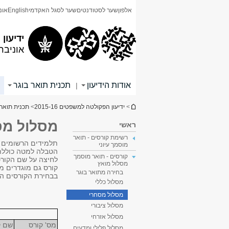
תוכן
תפריט
אלפון
שער לסטודנטים
שער לסגל האקדמי
English
אונ
עליון
ראשי
ידיעון
אוניבר
אודות הידיעון
תכנית תואר בוגר
|
הינך נמצא כאן
>
ידיעון הפקולטה למשפטים 2015-16
>
תכנית תואר
מסלול מס
ראשי
רשימת קורסים - תואר
תלמידים הרשומים ל
מוסמך עיוני
הטבלה למטה כולל
קורסים - תואר מוסמך
לחיצה על שם הקורס
מסלול מואץ
קורס גם מוגדרים מאפ
בחירה מתואר בוגר
בבחירת הקורסים הנ
מסלול כללי
מסלול מסחרי
מסלול ציבורי
מסלול אזרחי
מס' קורס
שם ק
מסלול פלילי ומדעים