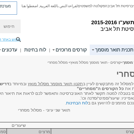
מערכת פ
יברסיטת תל אביב
הפקולטה למשפטים
لقراءة النص باللغة العربية, اضغطوا هنا
 תשע"ו
2015-2016
חיפוש
סיטת תל אביב
חיפוש באתר ז
תכנית תואר מוסמך
קורסים מרוכזים
לוח בחינות
עדכונים
|
|
 מוסמך
>
קורסים - תואר מוסמך מסלול מואץ
> מסלול מסחרי
חרי
מסלול זה מתבקשים לעיין ב
תקנון תואר מוסמך מסלול מואץ
ובמיוחד ב
דרישו
ת את
כל הקורסים ה"מסחריים"
 בטבלה למטה תקשר לאתר האוניברסיטה ותאפשר לכם לראות את תיאור הקורס,
ייניו: שיעור/סמינר/סדנה וכו'.
כם מוזמנים להיוועץ גם
ב
לוח הבחינות
​.
תואר שני עיוני - מסלול מסחרי
שיעורים
ורס
מרצים
סמ.