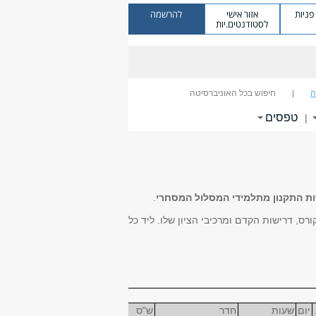
ניות
אזור אישי
להרשמה
לסטודנטים.יות
ה
חיפוש בכל האוניברסיטה
טפסים
|
ת התקנון מתלמידי המסלול המסחרי
.
 דרישות הקדם ומרכיבי הציון שלו. ליד כל
יום
שעות
חדר
ש"ס
ליבה/בחירה
הערה