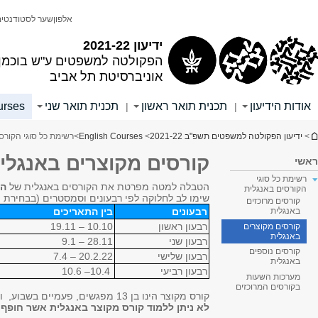
English
אוניברסיטת תל אביב
הפקולטה למשפטים
لقراءة النص باللغة العربية, اضغطوا هنا
חיפוש
חיפוש באתר זה
חיפוש בכל האוניברסיטה
לוח בחינות
עדכונים
טפסים
|
|
 מקוצרים באנגלית - מרצים מקומיים
ם מקומיים
(קורסים עם סיומת 01), המוצעים במסגרת קורסי בחירה.
זמנים להיעזר גם
בלוח הבחינות
).​
שלו עם קורס אחר.