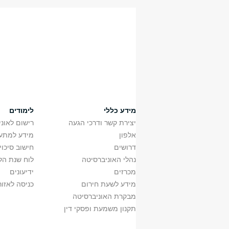
14119910
שיעור
14119910
שיעור
מס' קורס
שם ק
1411910710
חקיק
1411910710
חקיק
1411910410
דיני 
1411910410
דיני 
1411910310
משפט
מידע כללי
לימודים
1411910310
משפט
יצירת קשר ודרכי הגעה
רישום לאונ
1411911010
פרוצ
אלפון
מידע למתענ
1411911010
פרוצ
דרושים
חישוב סיכוי
1411911110
תיאו
נהלי האוניברסיטה
1411911110
לוח שנת הל
תיאו
14119910
שיעור
מכרזים
ידיעונים
14119910
שיעור
מידע לשעת חירום
כניסה לאזור
מבקרת האוניברסיטה
תקנון משמעת ופסקי דין