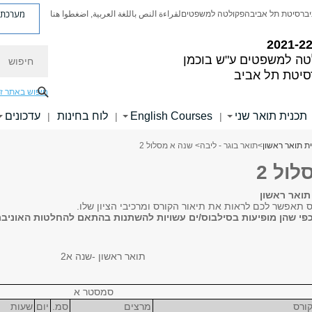
מערכת פ
יברסיטת תל אביב
הפקולטה למשפטים
لقراءة النص باللغة العربية, اضغطوا هنا
חיפוש
ה למשפטים ע"ש בוכמן
סיטת תל אביב
חיפוש באתר ז
תכנית תואר שני
English Courses
לוח בחינות
עדכונים
|
|
|
ת תואר ראשון
>
תואר בוגר - ליבה
> שנה א מסלול 2
ול 2
 תאפשר לכם לראות את תיאור הקורס ומרכיבי הציון שלו.
כפי שהן מופיעות בסילבוס/ים עשויות להשתנות בהתאם להחלטות האוני
תואר ראשון -שנה א2
סמסטר א
ורס
מרצים
סמ.
יום
שעות