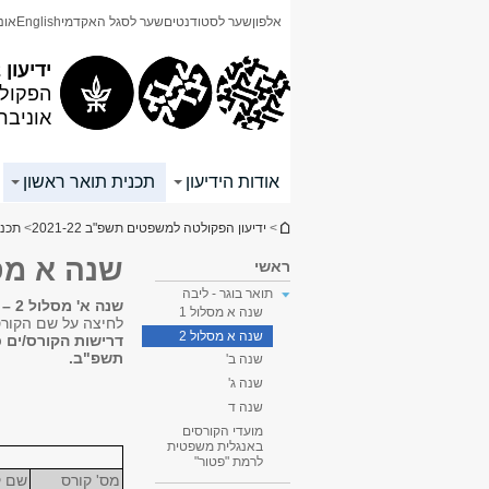
תוכן
תפריט
אלפון
שער לסטודנטים
שער לסגל האקדמי
English
אונ
עליון
ראשי
ידיעון 2021-22
הפקולט
אוניבר
אודות הידיעון
תכנית תואר ראשון
הינך נמצא כאן
>
ידיעון הפקולטה למשפטים תשפ"ב 2021-22
>
תכני
שנה א מסל
ראשי
תואר בוגר - ליבה
שנה א' מסלול 2 – תואר ראשון
שנה א מסלול 1
לחיצה על שם הקורס
שנה א מסלול 2
דרישות הקורס/ים 
תשפ"ב.
שנה ב'
שנה ג'
שנה ד
מועדי הקורסים
באנגלית משפטית
לרמת "פטור"
מס' קורס
שם ק