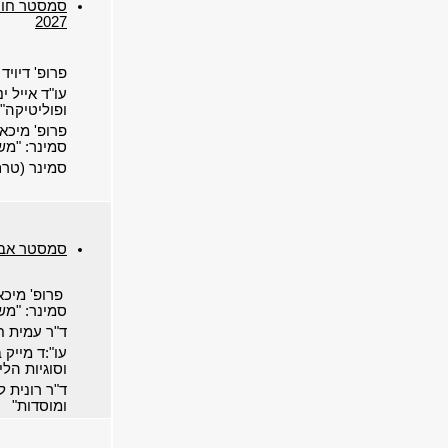
2027
פרופ' דיויד
עו"ד אייל י
ופוליטיקה"
פרופ' מיכא
סמינר: "מש
סמינר (טרם
סמסטר אביב
פרופ' מיכא
סמינר: "מש
ד"ר עמית ח
עו":ד מייק 
וסוגיות הל
ד"ר רונית לו
ומוסדות"