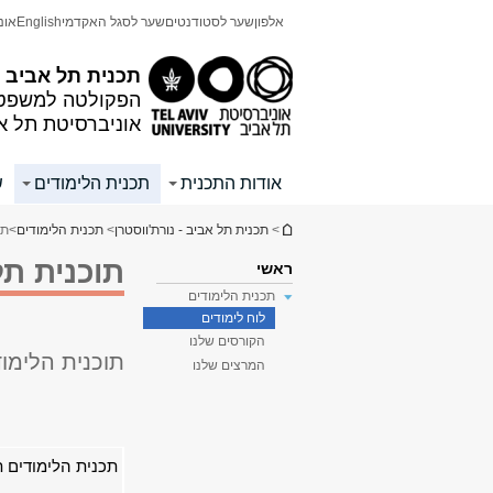
תוכן
תפריט
אלפון
שער לסטודנטים
שער לסגל האקדמי
English
אונ
עליון
ראשי
תכנית תל אביב - 
הפקולטה למשפטי
אוניברסיטת תל א
אודות התכנית
תכנית הלימודים
ש
הינך נמצא כאן
>
תכנית תל אביב - נורת'ווסטרן
>
תכנית הלימודים
>
תכ
תוכנית תל
ראשי
תכנית הלימודים
לוח לימודים
הקורסים שלנו
תוכנית הלימוד
המרצים שלנו
תכנית הלימודים 