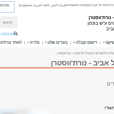
מערכת פ
יברסיטת תל אביב
הפקולטה למשפטים
لقراءة النص باللغة العربية, اضغطوا هنا
נורת'ווסטרן
חיפוש
ם ע"ש בוכמן
ביב
חיפוש באתר ז
יקגו
רישום וקבלה
בוגרים שלנו
גלריה
לאתר נורת'וו
|
|
|
|
נית הלימודים
> תוכנית תל אביב - נורת'ווסטרן
 אביב - נורת'ווסטרן
ים
תשפ"ז