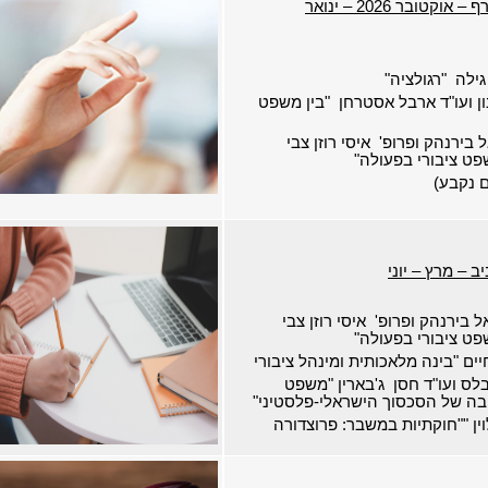
סמסטר חורף – אוקטובר 2026 – ינואר
 גילה "רגולציה"
נון ועו"ד ארבל אסטרחן "
בין משפט
ל בירנהק ופרופ'
איסי רוזן צבי
פט ציבורי בפעולה"
 נקבע)
 – מרץ – יוני
ל בירנהק ופרופ'
איסי רוזן צבי
פט ציבורי בפעולה"
יים "בינה מלאכותית ומינהל ציבורי
בלס ועו"ד חסן
ג'בארין "משפט
יבה של הסכסוך הישראלי-פלסטיני"
ין "
"חוקתיות במשבר: פרוצדורה