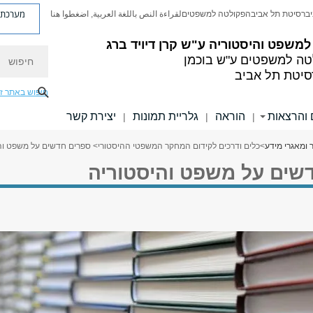
מערכת פ
יברסיטת תל אביב
הפקולטה למשפטים
لقراءة النص باللغة العربية, اضغطوا هنا
למשפט והיסטוריה ע"ש קרן דיויד ברג
חיפוש
ה למשפטים ע"ש בוכמן
סיטת תל אביב
חיפוש באתר ז
 והרצאות
הוראה
גלריית תמונות
יצירת קשר
|
|
|
ומאגרי מידע
>
כלים ודרכים לקידום המחקר המשפטי ההיסטורי
> ספרים חדשים על משפט וה
שים על משפט והיסטוריה