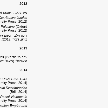
2012
משה לנדוי, שופט
(ס
stributive Justice
rsity Press, 2012).
 Palestine
(Oxford
rsity Press, 2012).
דינה זילבר,
בשם החו
ביתן, דביר, 2012). לצפיה בהשקת הספר לחצו
2013
ערב מיוחד לציון 20 שנה לספרו של מנחם מאוטנר,
הישראלי
(מעגלי דעת, 93
2014
ace Laws 1938‐1943
sity Press, 2014).
ial Discrimination
(Brill, 2014).
Racial Violence in
sity Press, 2014).
Russian Empire and