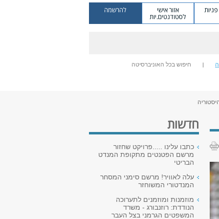
ניות
אזור אישי
להרשמה
לסטודנטים.יות
ה
חיפוש בכל האוניברסיטה
יסטוריה
חדשות
כתבו עלינו .....פרויקט שחזור
מרשם הפטנטים מתקופת המנדט
הבריטי
עלה לאוויר! מרשם סימני המסחר
המנדטורי המשוחזר
מוזמנות ומוזמנים לתערוכה
הנודדת: רוזנבורג - משרד
המשפטים הגרמני בצל העבר