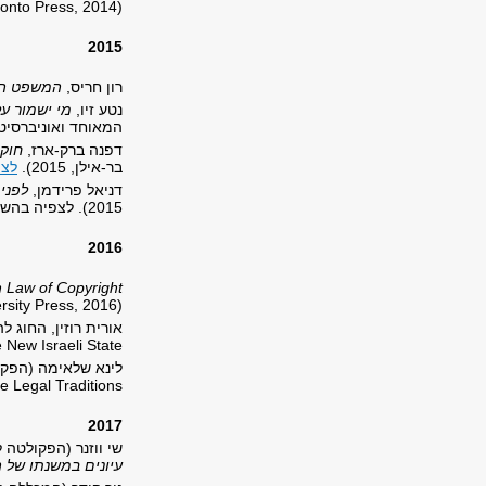
ronto Press, 2014).
2015
רון חריס,
המשפט הישרא
נטע זיו,
מי ישמור על
המאוחד ואוניברסיטת בר-
דפנה ברק-ארז,
חוקי
בר-אילן, 2015).
לצפ
דניאל פרידמן,
לפני
2015). לצפיה בהשקת הספר
2016
 Law of Copyright
sity Press, 2016).
אורית רוזין, החוג 
e New Israeli State
לינא שלאימה (הפקו
 Legal Traditions.
2017
שי ווזנר (הפקולטה 
עיונים במשנתו של 