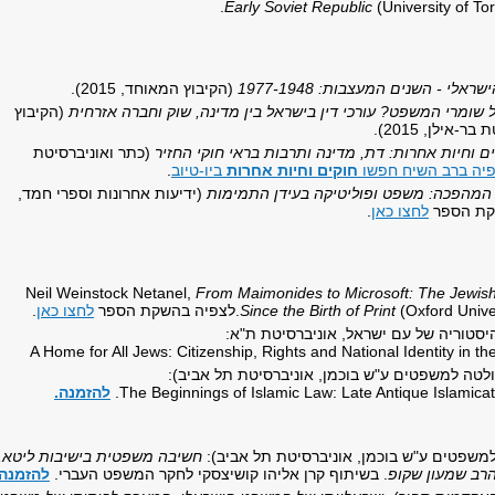
Early Soviet Republic
(University of To
לי - השנים המעצבות: 1977-1948
(הקיבוץ המאוחד, 2015).
 שומרי המשפט? עורכי דין בישראל בין מדינה, שוק וחברה אזרחית
(הקיבוץ
אילן, 2015).
ם וחיות אחרות: דת, מדינה ותרבות בראי חוקי החזיר
(כתר ואוניברסיטת
יה ברב השיח חפשו
חוקים וחיות אחרות
ביו-טיוב
.
 המהפכה: משפט ופוליטיקה בעידן התמימות
(ידיעות אחרונות וספרי חמד,
לחצו כאן
.
Neil Weinstock Netanel,
From Maimonides to Microsoft: The Jewish
(Oxford Univer
Since the Birth of Print
לצפיה בהשקת הספר
לחצו כאן
.
להיסטוריה של עם ישראל, אוניברסיטת ת"א:
A Home for All Jews: Citizenship, Rights and National Identity in th
לטה למשפטים ע"ש בוכמן, אוניברסיטת תל אביב):
The Beginnings of Islamic Law: Late Antique Islamicate
להזמנה.
למשפטים ע"ש בוכמן, אוניברסיטת תל אביב):
חשיבה משפטית בישיבות ליטא,
הרב שמעון שקופ
. בשיתוף קרן אליהו קושיצסקי לחקר המשפט העברי.
להזמנה.