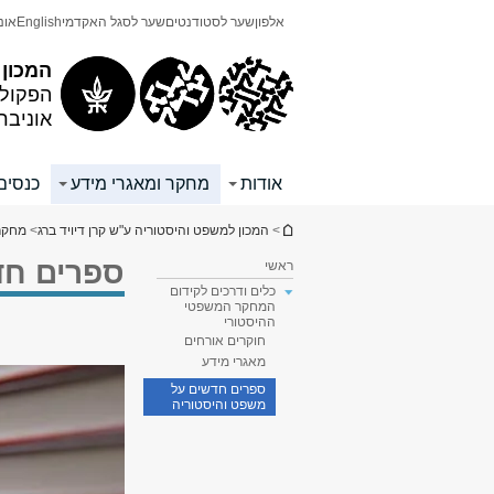
תוכן
תפריט
אלפון
שער לסטודנטים
שער לסגל האקדמי
English
אונ
עליון
ראשי
המכון 
הפקולט
אוניבר
אודות
מחקר ומאגרי מידע
כנסים
הינך נמצא כאן
>
המכון למשפט והיסטוריה ע"ש קרן דיויד ברג
>
מחקר 
ספרים חד
ראשי
כלים ודרכים לקידום
המחקר המשפטי
ההיסטורי
חוקרים אורחים
מאגרי מידע
ספרים חדשים על
משפט והיסטוריה