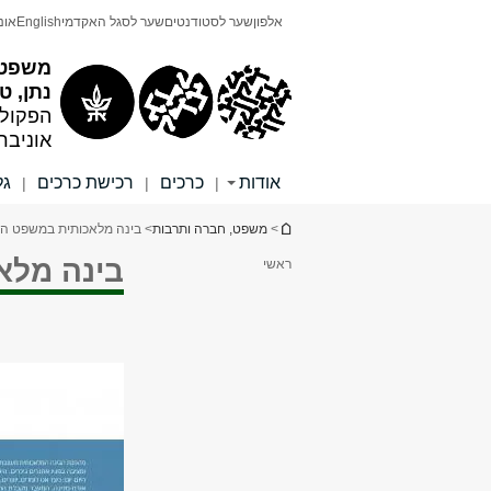
תוכן
תפריט
אלפון
שער לסטודנטים
שער לסגל האקדמי
English
אונ
עליון
ראשי
משפט,
נתן, טו
הפקולט
אוניבר
אודות
כרכים
רכישת כרכים
גל
|
|
|
הינך נמצא כאן
>
משפט, חברה ותרבות
> בינה מלאכותית במשפט הי
בינה מלא
ראשי