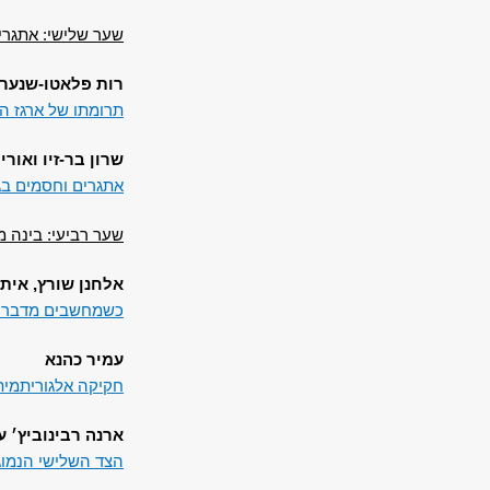
שער שלישי: אתגרי
רות פלאטו-שנער
תרומתו של ארגז הח
שרון בר-זיו ואור
אתגרים וחסמים בג
שער רביעי: בינה 
אלחנן שורץ, איתי
כשמחשבים מדברים
עמיר כהנא
חקיקה אלגוריתמית
ארנה רבינוביץ׳ עי
הצד השלישי הנמוג: