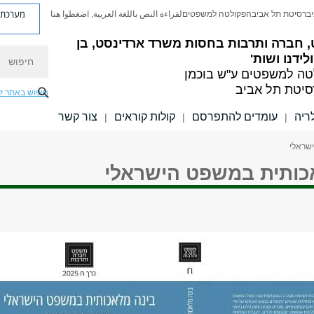
מערכת פ
יברסיטת תל אביב
הפקולטה למשפטים
لقراءة النص باللغة العربية, اضغطوا هنا
 חברה ותרבות
בחסות משרד ארדינסט, בן
חיפוש
לידנו ושות'
ה למשפטים ע"ש בוכמן
סיטת תל אביב
חיפוש באתר ז
ריה
עומדים להתפרסם
קולות קוראים
צור קשר
|
|
|
שראלי
כותית במשפט הישראלי