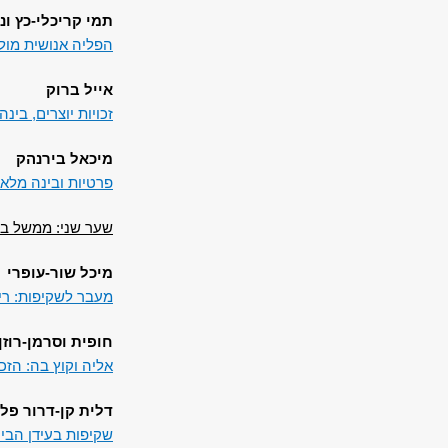
תמי קריכלי-כץ ונ
הפליה אנושית מול
אייל ברוק
זכויות יוצרים, בי
מיכאל בירנהק
פרטיות ובינה מלא
שער שני: ממשל בי
מיכל שור-עופרי
מעבר לשקיפות: ריב
חופית וסרמן-רוזן
אליה וקוץ בה: הז
דלית קן-דרור פלד
שקיפות בעידן הבי