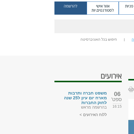
ניות
אזור אישי
להרשמה
לסטודנטים.יות
ה
חיפוש בכל האוניברסיטה
אירועים
06
משפט חברה ותרבות
מארח יום עיון ל25 שנה
ספט'
לחוק החברות
16:15
בהרשמה מראש
ללוח האירועים >