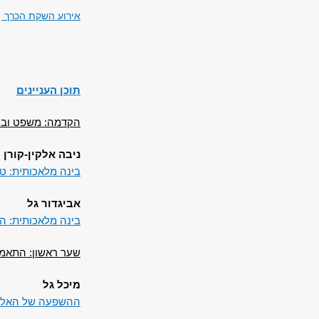
אירוע השקת הכרך
תוכן העניינים
הקדמה: משפט ובי
ניבה אלקין-קורן 
בינה מלאכותית: ט
אביגדור גל
בינה מלאכותית: ה
שער ראשון: התאמ
מיכל גל
ההשפעה של האלגור