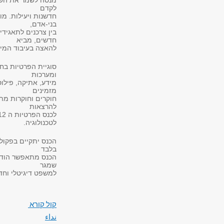
מנסה לשמר את השלי
לקדם
חדשנות ויעילות. מו
בני-אדם,
בין צרכנים לתאגידי
חדשים, מביא
להאצה בעיבוד המידע
סוגיית הפרטיות בח
ומערכות
מידע, אתיקה, פילוסו
מזמינים
חוקרים וחוקרות מת
להרצאות
לטכנולוגיה.
בלבד
הכנס מתאפשר הודות
שמגר
למשפט דיגיטלי וחד
קול קורא
نداء