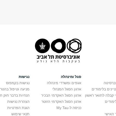
סגל ומינהלה
נגישות
יברסיטה
אגפים ומשרדי מינהלה
נגישות בקמפוס
יינים בלימודים
ארגון הסגל המנהלי
מניעה וטיפול בהטר
י קבלה לתואר ראשון
ארגון הסגל האקדמי הבכיר
הנחיות בדבר חוק ח
ימודים
ארגון הסגל האקדמי הזוטר
הצהרת נגישות
כניסה ל-My Tau
הגנת הפרטיות
 האישי
תנאי שימוש