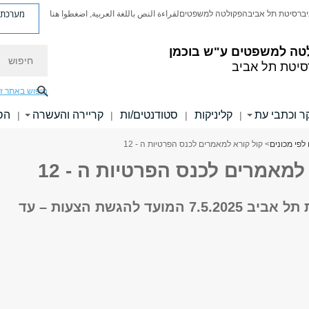
מערכת פ
יברסיטת תל אביב
הפקולטה למשפטים
لقراءة النص باللغة العربية, اضغطوا هنا
טה למשפטים ע"ש בוכמן
חיפוש
סיטת תל אביב
חיפוש באתר ז
 וכתבי עת
קליניקות
סטודנטים/ות
קריירה והעשרה
הס
|
|
|
|
לפי מכונים
> קול קורא למאמרים לכנס הפרטיות ה - 12
למאמרים לכנס הפרטיות ה - 12
באוניברסיטת תל אביב 7.5.2025 המועד להגשת הצעות – עד