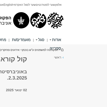
תוכן
תפריט
אלפון
שער לסטודנטים
שער לסגל האקדמי
English
אונ
עליון
ראשי
הפקול
אוניבר
אודות
סגל
מועמדים/ות
מחקר
|
|
|
ספרייה
הינך נמצא כאן
>
הפקולטה למשפטים ע"ש בוכמן
>
אירועים ומחקרים 
ראשי
קול קורא 
2.3.2025.
02 ינואר 2025