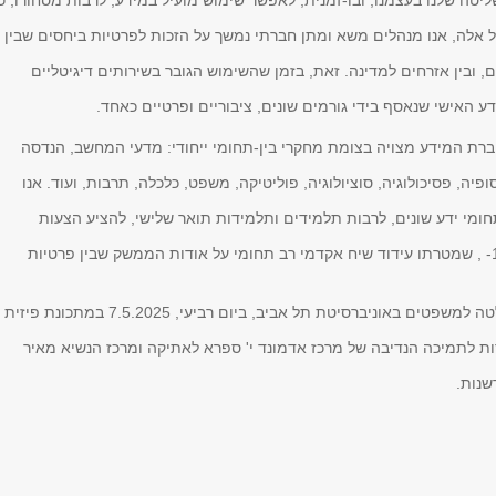
טה שלנו בעצמנו, ובו-זמנית, לאפשר שימוש מועיל במידע, לרבות מסחורו, כ
ל אלה, אנו מנהלים משא ומתן חברתי נמשך על הזכות לפרטיות ביחסים שבין
ם, ובין אזרחים למדינה. זאת, בזמן שהשימוש הגובר בשירותים דיגיטליים
 האישי שנאסף בידי גורמים שונים, ציבוריים ופרטיים כאחד.
ברת המידע מצויה בצומת מחקרי בין-תחומי ייחודי: מדעי המחשב, הנדסה
פיה, פסיכולוגיה, סוציולוגיה, פוליטיקה, משפט, כלכלה, תרבות, ועוד. אנו
חומי ידע שונים, לרבות תלמידים ותלמידות תואר שלישי, להציע הצעות
לכנס הפרטיות ה 12- , שמטרתו עידוד שיח אקדמי רב תחומי על אודות הממשק שבין פרטיות
הכנס יתקיים בפקולטה למשפטים באוניברסיטת תל אביב, ביום רביעי, 7.5.2025 במתכונת פיזית
 לתמיכה הנדיבה של מרכז אדמונד י' ספרא לאתיקה ומרכז הנשיא מאיר
שנות.