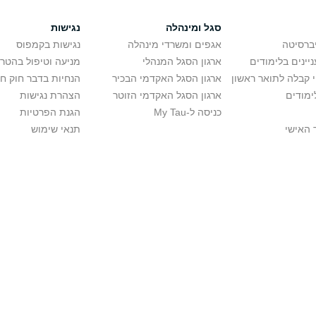
סגל ומינהלה
נגישות
יברסיטה
אגפים ומשרדי מינהלה
נגישות בקמפוס
יינים בלימודים
ארגון הסגל המנהלי
מניעה וטיפול בהטר
י קבלה לתואר ראשון
ארגון הסגל האקדמי הבכיר
הנחיות בדבר חוק ח
ימודים
ארגון הסגל האקדמי הזוטר
הצהרת נגישות
כניסה ל-My Tau
הגנת הפרטיות
 האישי
תנאי שימוש