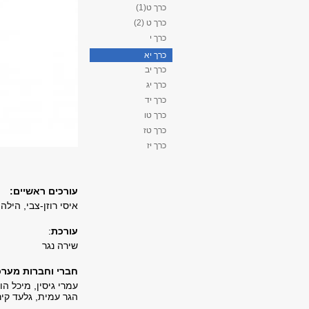
כרך ט(1)
כרך ט (2)
כרך י
כרך יא
כרך יב
כרך יג
כרך יד
כרך טו
כרך טז
כרך יז
עורכים ראשיים:
איסי רוזן-צבי, הילה
עורכת
:
שירה נגר
חברי וחברות מערכת
עמרי גיסין, מיכל הו
הגר עמית, גלעד קירז