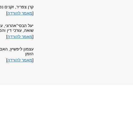
קרן צפריר, זקנים נפ
[
מאמר להורדה
]
יעל הבסי־אהרוני, ע
שואה, עורכי דין והמ
[
מאמר להורדה
]
עצמון ליפשיץ, האם
הזמן
[
מאמר להורדה
]