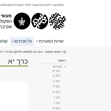
תוכן
תפריט
אלפון
שער לסטודנטים
שער לסגל האקדמי
English
אונ
עליון
ראשי
מעשי 
הפקולט
אוניבר
אודות המערכת
כל הכרכים
קולות
הינך נמצא כאן
>
מעשי משפט - כתב עת למשפט ולתיקון חברתי
>
כל
כרך יא
ראשי
הכרכים
כרך א
כרך ב
כרך ג
כרך ד
כרך ה
כרך ו
כרך ז
כרך ח