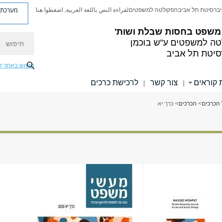
מערכת פ
יברסיטת תל אביב
הפקולטה למשפטים
لقراءة النص باللغة العربية, اضغطوا هنا
משפט בחסות שבלת ושות'
חיפוש
ה למשפטים ע"ש בוכמן
סיטת תל אביב
חיפוש באתר ז
 קוראים
צור קשר
לרכישת כרכים
|
|
 הכרכים
>
הכרכים
> כרך יא