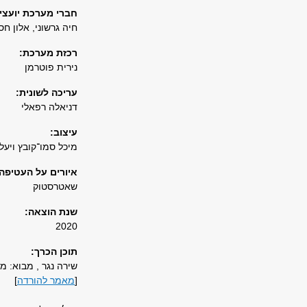
חברי מערכת יועצים
חיה גרשוני, אלון חס
רכזת מערכת:
נירית פוטרמן
עריכה לשונית:
דניאלה רפאלי
עיצוב:
מיכל סמו־קובץ ויעל
איורים על העטיפה:
שאטרסטוק
שנת הוצאה:
2020
תוכן הכרך:
שירה נגר , מבוא: מ
[
מאמר להורדה
]