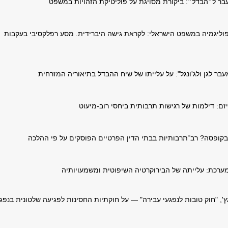
עבר ל״הבדל״: ביקורת מסויגת על פוליטיקת הזהויות במשפט
פוליגמיה במשפט הישראלי: לקראת גישה היברידית. מסע רפלקסיבי בעקבות
מעבר לגן ולג'ונגל": על עלייתו של שיח ההבדל בתיאוריה המזרחית
זם: דילמות של רגישות תרבותית ביחסי רוב-מיעוט
קופסה? רב־תרבותיות בבתי הדין הפרטיים הפוסקים על פי ההלכה
מערכת: עלייתה של הבירוקרטיה השיפוטית ומשמעויותיה
ץ', "חוק טובות לנפגעי עבירה" — על חוקתיות החסינות לפגיעה שלטונית בנפג