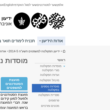
תוכן
תפריט
אלפון
שער לסטודנטים
שער לסגל האקדמי
English
אונ
עליון
ראשי
ידיעון
אוניבר
אודות הידיעון
תכנית לימודים תואר ב
הינך נמצא כאן
>
ידיעון הפקולטה למשפטים תשע"ה 2014-5
>
אודות
מוסדות נ
ראשי
מוסדות הפקולטה
מורי הפקולטה
ועדות הפקולטה
מועצת
מינהל הפקולטה
הסטודנטים
מוסדות נוספים
למשפטים
בפקולטה
מועצת הסטודנטים 
ספריית הפקולטה
ולפעול למען קידום
פרסומים
שנה. חברי המועצה 
מכונים ומרכזים
בראש המועצה עומד 