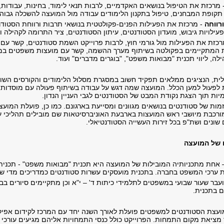
 מרכזת את הטיפול בנושאים האקדמיים, לרבות תנאי לימוד, בחינות, עבודות, 
ופת המבחנים, טיפול בתקנון הלימודים עבודה מול המועצה להשכלה גבוהה ור
רווחה
- מרכזת את הפעילות הפנים-פקולטטית בנושאי תרבות ורווחת הסטודנ
ילויות גיבוש, מועדון הסטודנטים, עיתון הסטודנטים, ציר התרומה לקהילה וע
כזת את הפעילות מול גורמי חוץ, לרבות פרוייקט השמת סטודנטים, קשר עם מש
 המתקיימים בפקולטה בשיתוף מערך ההשמה, קשר עם מועצות משפטים במוסד
ה, ליווי תכנית "מבואות משפט", "בוגרים מדברים" ועוד.
ית, הנציגים ממלאים תפקיד חשוב במסגרת מסלול הלימודים והקורסים השוני
ות לפעול למען הכלל. המועצה שמה דגש על עבודה בשיתוף פעולה עם מוסדות 
ות תוך הצגת נקודת המבט של הסטודנטים לגבי העניין הנדון.
מות של סטודנטים בנושאים מגוונים ומסייעת בארגונם. כמו כן, פועלת המוע
ורכבת מיושבי ראש המועצות בארבעת האוניברסיטאות שם מובילים תהליכי עומק
שונים ושת"פ בכל זירות העשייה הסטודנטיאלי.
ם של המועצה
 אחת מתכניותיה המובילות של המועצה היא תכנית "מבואות משפט" - תכנית
ערכי המשפט בחברה. בתכנית מועסקים עשרות סטודנטים כמדריכים מדי שנ
בר שעור שבועי במשפטים לתלמידי כיתות ד' – י"א וכן מתקיימים סיורים ב
ם בתכנית.
עצת הסטודנטים למשפטים פועלת לאורך השנה יחד עם המרכז לקידום אפיקי
מציאת מקום התמחות. הפרוייקט כולל כנסי התמחויות אליהם מגיעים עורכי 