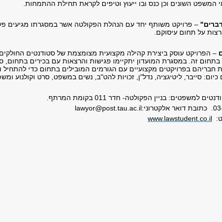
המשפט השונים וכן כנס ובו ייעוץ וטיפים לקראת תחילת ההתמחות.
דברים"
– פרויקט משותף יחד עם הנהלת הפקולטה אשר במסגרתו מגיעים פעם
צות על תחום עיסוקם.
ם
– הפרויקט עוסק ביצירת קהילה מקצועית מצומצמת של סטודנטים החולקים תח
ן בתחום זה. במסגרת המועדון יתקיימו פגישות והרצאות עם בכירים בתחום, סיו
ת חבריהם בפרויקטים מקצועיים עם הגורמים המובילים בתחום כדי להתחיל 
כיום: סייבר, ליטיגציה, נדל"ן, זכויות להט"ב, נשים במשפט, סרט וקולנוע ומשפ
למשפטים: בניין הפקולטה- חדר 011 בקומת המרתף.
lawyor@post.tau.ac.il
ט:
www.lawstudent.co.il