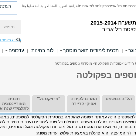
מערכת פ
יברסיטת תל אביב
הפקולטה למשפטים
لقراءة النص باللغة العربية, اضغطوا هنا
 תשע"ה
2015-2014
חיפוש
סיטת תל אביב
חיפוש באתר ז
וגר
תכנית לימודים תואר מוסמך
לוח בחינות
עדכונים
|
|
|
|
 הידיעון
>
מוסדות הפקולטה
> מוסדות נוספים בפקולטה
וספים בפקולטה
הל"ב במשפט
המרכז לקידום
"פרויקט גל"
תכנית
אפיקי קריירה
האוריינטציה
לתלמידי שנה א'
למשפטים הינה עמותה רשומה שהוקמה במסגרת הפקולטה למשפטים, במטרה
 נושאים מגוונים בעולם המשפט. בתחילת כל שנת לימודים נערכות בחירות למ
הנבחרים, מייצגים את הסטודנטים מול מוסדות הפקולטה וסגל המרצים, ופו
יו"ר המועצה והיא פועלת באמצעות שלוש ועדות משנה: