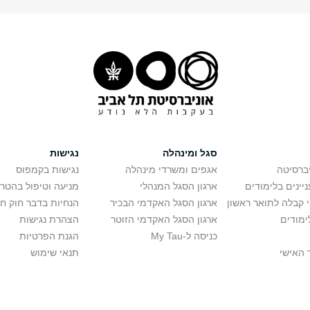
סגל ומינהלה
נגישות
יברסיטה
אגפים ומשרדי מינהלה
נגישות בקמפוס
יינים בלימודים
ארגון הסגל המנהלי
מניעה וטיפול בהטר
י קבלה לתואר ראשון
ארגון הסגל האקדמי הבכיר
הנחיות בדבר חוק ח
ימודים
ארגון הסגל האקדמי הזוטר
הצהרת נגישות
כניסה ל-My Tau
הגנת הפרטיות
 האישי
תנאי שימוש