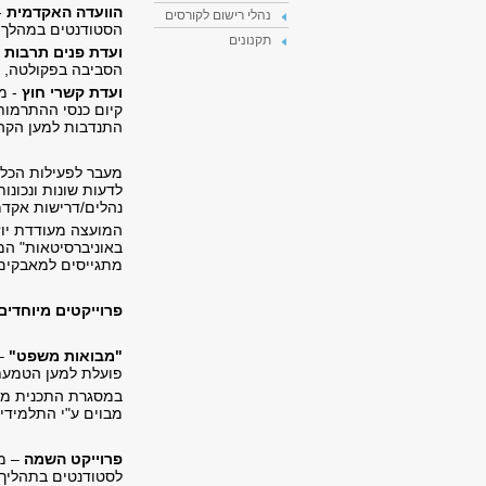
הוועדה האקדמית
-
נהלי רישום לקורסים
הסטודנטים במהלך תק
תקנונים
ועדת פנים תרבות ו
הסביבה בפקולטה, פע
ועדת קשרי חוץ
- מר
קיום כנסי ההתרמות
התנדבות למען הקהיל
מעבר לפעילות הכלל
לדעות שונות ונכונ
נהלים/דרישות אקדמי
המועצה מעודדת יוז
באוניברסיטאות" המ
מתגייסים למאבקים 
פרוייקטים מיוחדי
"מבואות משפט"
­–
פועלת למען הטמעת 
במסגרת התכנית מוע
מבוים ע"י התלמידי
פרוייקט השמה
– מו
לסטודנטים בתהליך 