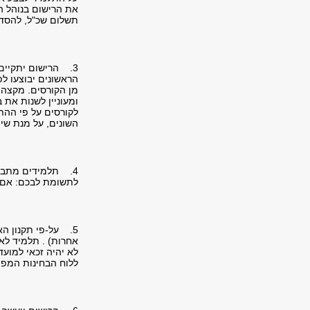
את הרישום בנוהל ה
תשלום שכ"ל, להסדר
3. הרישום יתקיים
הראשונים יבוצעו לפ
מן הקורסים. מקצה 
ומעוניין לשנות את
לקורסים על פי ההת
השונים, על מנת ש
4. תלמידים מתבקשים להירשם רק לקורסים אותם הם מתכוונים ללמוד.
לתשומת לבכם: אם ת
5. על-פי תקנון ה
אחרות) . תלמיד לא
לא יהיה זכאי למועד
ללוח הבחינות המפור