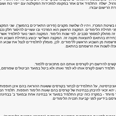
רגיל, ישלח התלמיד אדם אחר במקומו למזכירות הפקולטה עם ייפוי כוח ושוב
ת הרישום עבורו.
 בשיטת המכרז, ויהיו לו שלושה מקצים (פירוט התאריכים בהמשך). שני המקצ
ני תחילת הלימודים. המקצה הראשון הוא המרכזי ובו עשויים להיסגר חלק נכב
זה מחולק למספר סבבים, לפי שנות הלימוד. המקצה השני נועד לתלמיד אשר
 בחירתו בהתאם לתוצאות מקצה זה. המקצה השלישי יבוצע בתחילת השבוע השני
רשמות מן השבוע הראשון ללימודים. לכן, מומלץ לתלמידים לנצל את שבוע 
יוכלו לשנות את הרשמתם בהתאם.
למיד רשום לקורס אותו לא למד ואותו ולא ביטל במועד הביטולים שפורסם, יי
אוניברסיטה, על התלמידים לבחור בקורסים ששעות ההוראה בהם אינן חופפות
 יהא זכאי להיבחן בבחינות של קורסים בהם שעות הלימוד חופפות. תלמיד ה
 מיוחד - במקרה כזה יבחן התלמיד במועד א' בבחינה אחת ובמועד ב' בבחינה 
סם בידיעון לפני קביעת תכנית הלימודים.