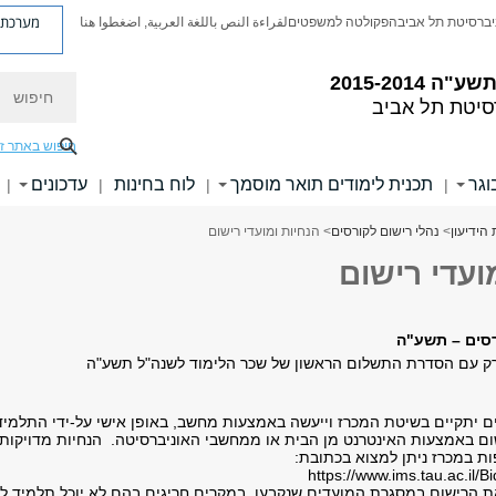
מערכת פ
יברסיטת תל אביב
הפקולטה למשפטים
لقراءة النص باللغة العربية, اضغطوا هنا
 תשע"ה
2015-2014
חיפוש
סיטת תל אביב
חיפוש באתר ז
וגר
תכנית לימודים תואר מוסמך
לוח בחינות
עדכונים
|
|
|
|
 הידיעון
>
נהלי רישום לקורסים
> הנחיות ומועדי רישום
ועדי רישום
רסים – תשע"ה
ם יתקיים בשיטת המכרז וייעשה באמצעות מחשב, באופן אישי על-ידי התלמיד
ום באמצעות האינטרנט מן הבית או ממחשבי האוניברסיטה. הנחיות מדויקות
ת במכרז ניתן למצוא בכתובת:
https://www.ims.tau.ac.il/B
 הרישום במסגרת המועדים שנקבעו. במקרים חריגים בהם לא יוכל תלמיד ל