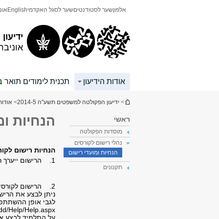
תוכן
תפריט
אלפון
שער לסטודנטים
שער לסגל האקדמי
English
אונ
עליון
ראשי
ידיעון
אוניבר
אודות הידיעון
תכנית לימודים תואר ב
הינך נמצא כאן
>
ידיעון הפקולטה למשפטים תשע"ה 2014-5
>
אודות
הנחיות ומ
ראשי
מוסדות הפקולטה
נהלי רישום לקורסים
הנחיות רישום לקו
הנחיות ומועדי רישום
1. הרישום ייערך רק עם הסדרת התשלום הראשון של שכר הלימוד לשנה"ל תשע"ה
תקנונים
2. הרישום לקורסי
ניתן לבצע את הריש
לגבי אופן ההשתתפו
idd/Help/Help.aspx
על התלמיד לבצע את