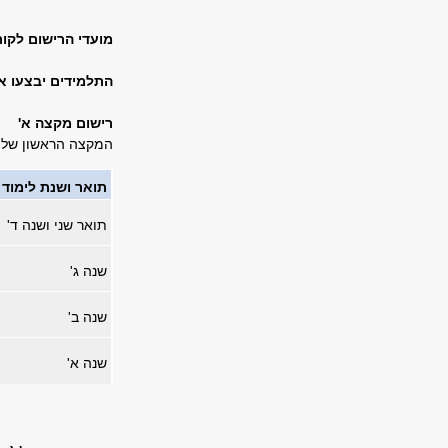
מועדי הרישום לקו
התלמידים יבצעו א
רישום מקצה א'
המקצה הראשון של ה
תואר
ושנת
לימוד
תואר שני ושנה ד
'
שנה ג
'
שנה ב
'
שנה א
'