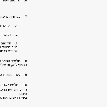
6. הרישום ייעשה בכפוף לתנאים המוקדמים הנדרשים בקורסים (כמפורט בתכנית הלימודים).
7. עקרונות לרישום למקצועות בחירה וסמינר בנושאים חופפים:
א. אין להיר
ב. תלמיד יו
ג. הרישום ל
חייב ללמוד 
להודיע בכתב 
8. תלמיד החוזר ע
בכפוף לתקנות שכ"ל
9. לעניין מכסת השעות המותרות לרישום, נא לעיין בסעיף 7 א' לתקנון.
10. תלמידי שנה ראשונה מתבקשים להביא עמם לרישום תמונת דרכון.
כידוע, תקופת הריש
פיהם.
בימי הרישום לקורס