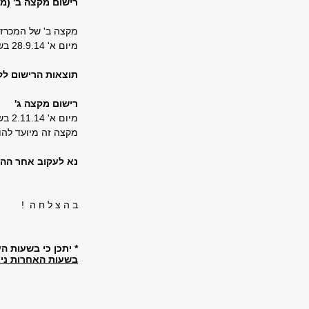
רישום מקצה ב' (מ
מקצה ב' של המכרז
מיום א' 28.9.14 בשעה 11:00 עד יום ד' 1.10.14 בשעה 10:00 .
תוצאות הרישום לקורסים יתפ
רישום מקצה ג'
מיום א' 2.11.14 בשעה 11:00 עד יום ג' 4.11.14 בשעה 10:00 (בשבוע השני ללימודים).
מקצה זה מיועד להוס
נא לעקוב אחר הה
ב ה צ ל ח ה !
* יתכן כי בשעות העומס בין 9:30 לשעה 14:00, בימי הבידינג, אפשר יהיה לבצע רישום
בשעות האחרות נית