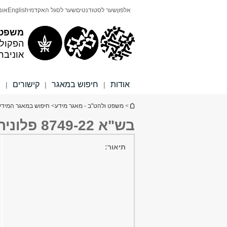
תוכן
תפריט
אלפון
שער לסטודנטים
שער לסגל האקדמי
English
אונ
עליון
ראשי
משפט 
הפקולט
אוניבר
אודות
חיפוש במאגר
קישורים
י
|
|
|
הינך נמצא כאן
>
משפט ולהט"ב - מאגר מידע
>
חיפוש במאגר המידע
בש"א 8749-22 פלונית נ' פלונית
תיאור: