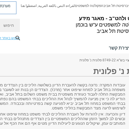
מערכת פ
יברסיטת תל אביב
הפקולטה למשפטים
لقراءة النص باللغة العربية, اضغطوا هنا
ולהט"ב - מאגר מידע
חיפוש
ה למשפטים ע"ש בוכמן
סיטת תל אביב
חיפוש באתר ז
צירת קשר
> בש"א 8749-22 פלונית נ' פלונית
עובדות המקרה: נדונה בקשה להעברת הדיון בשלושה הליכים בין הצדדים מ
משפחה בתל אביב למחוז שיפוט אחר (מרכז). הצדדים הן בנות זוג לשעבר ב
המבקשת החלה לעבוד כעוזרת משפטית בבית משפט השלום בתל אביב, וא
הודיע לה כי אין מניעה להמשיך לנהל את ההליכים בבתי המשפט בהם נפתחו
בבתי המשפט במחוז תל אביב יביא לפגיעה קשה בפרטיותה ובכבודה. המשי
לשימוש לרעה מצד המבקשת בהליכי משפט.
דיון והכרעה: אין להורות על העברת ההליכים לבתי משפט במחוז שיפוט אח
ובשים לב למשך הזמן שההליכים המשפטיים בין הצדדים מתנהלים בבתי המ
המותבים עמן, שיקולים הנוגעים ליעילות הדיון מטים אף הם את הכף אל ע