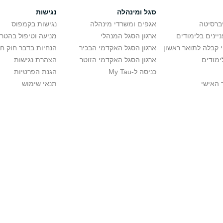
סגל ומינהלה
נגישות
יברסיטה
אגפים ומשרדי מינהלה
נגישות בקמפוס
יינים בלימודים
ארגון הסגל המנהלי
מניעה וטיפול בהטר
י קבלה לתואר ראשון
ארגון הסגל האקדמי הבכיר
הנחיות בדבר חוק ח
ימודים
ארגון הסגל האקדמי הזוטר
הצהרת נגישות
כניסה ל-My Tau
הגנת הפרטיות
 האישי
תנאי שימוש