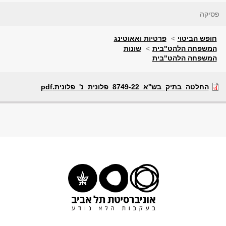
פסיקה
חופש הביטוי
פרטיות ואאוטינג
המשפחה הלהט"בית
שונות
המשפחה הלהט"בית
החלטה_בתיק_בש''א_8749-22_פלונית_נ'_פלונית.pdf